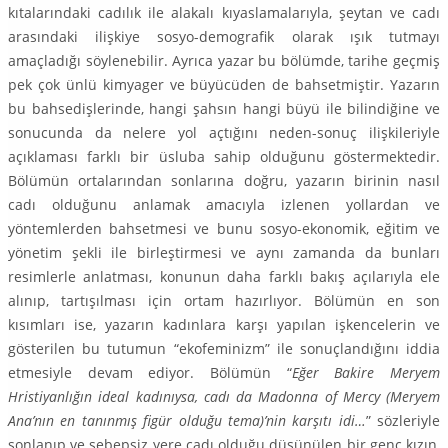
kıtalarındaki cadılık ile alakalı kıyaslamalarıyla, şeytan ve cadı
arasındaki ilişkiye sosyo-demografik olarak ışık tutmayı
amaçladığı söylenebilir. Ayrıca yazar bu bölümde, ta­rihe geçmiş
pek çok ünlü kimyager ve büyücüden de bahsetmiştir. Yazarın
bu bahsedişlerinde, hangi şahsın hangi büyü ile bilindiğine ve
sonucunda da nelere yol açtığını neden-sonuç ilişkileriyle
açıklaması farklı bir üsluba sahip olduğunu göstermektedir.
Bölümün ortalarından sonlarına doğru, yazarın birinin nasıl
cadı olduğunu anlamak amacıyla izlenen yollardan ve
yöntemlerden bahsetmesi ve bunu sosyo-ekonomik, eğitim ve
yönetim şekli ile birleştirmesi ve aynı zamanda da bunları
resimlerle anlatması, konunun daha farklı bakış açılarıyla ele
alınıp, tartışılması için ortam hazırlıyor. Bölümün en son
kısımları ise, yazarın kadınlara karşı yapılan işkencelerin ve
gösterilen bu tutumun “ekofeminizm” ile sonuçlandığını iddia
etmesiyle devam ediyor. Bölümün “
Eğer Ba­kire Meryem
Hristiyanlığın ideal kadınıysa, cadı da Madonna of Mercy (Meryem
Ana’nın en tanın­mış figür olduğu tema)’nin karşıtı idi…
” sözleriyle
sonlanıp ve sebepsiz yere cadı olduğu düşünülen bir genç kızın,