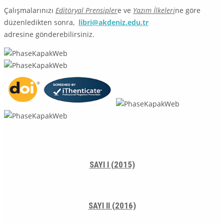
Çalışmalarınızı
Editöryal Prensipler
e ve
Yazım İlkeleri
ne göre
düzenledikten sonra,
libri@akdeniz.edu.tr
adresine gönderebilirsiniz.
SAYI I (2015)
SAYI II (2016)