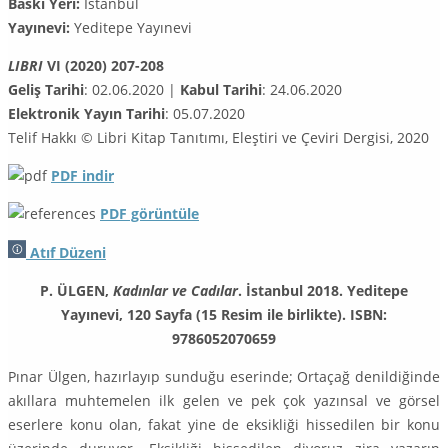
Baskı Yeri:
İstanbul
Yayınevi:
Yeditepe Yayınevi
LIBRI
VI (2020) 207-208
Geliş Tarihi
: 02.06.2020 |
Kabul Tarihi
: 24.06.2020
Elektronik Yayın Tarihi
: 05.07.2020
Telif Hakkı © Libri Kitap Tanıtımı, Eleştiri ve Çeviri Dergisi, 2020
PDF
indir
PDF görüntüle
Atıf Düzeni
P. ÜLGEN,
Kadınlar ve Cadılar
. İstanbul 2018. Yeditepe
Yayınevi, 120 Sayfa (15 Resim ile birlikte). ISBN:
9786052070659
Pınar Ülgen, hazırlayıp sunduğu eserinde; Ortaçağ denildiğinde
akıllara muhtemelen ilk gelen ve pek çok yazınsal ve görsel
eserlere konu olan, fakat yine de eksikliği hissedilen bir konu