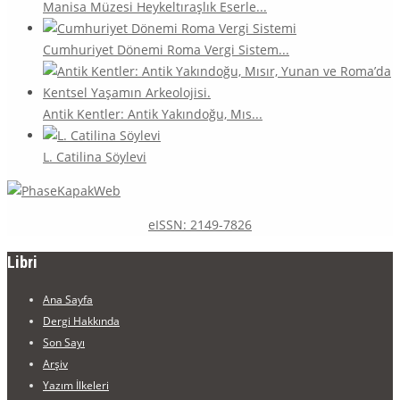
Manisa Müzesi Heykeltıraşlık Eserle...
Cumhuriyet Dönemi Roma Vergi Sistem...
Antik Kentler: Antik Yakındoğu, Mıs...
L. Catilina Söylevi
eISSN: 2149-7826
Libri
Ana Sayfa
Dergi Hakkında
Son Sayı
Arşiv
Yazım İlkeleri