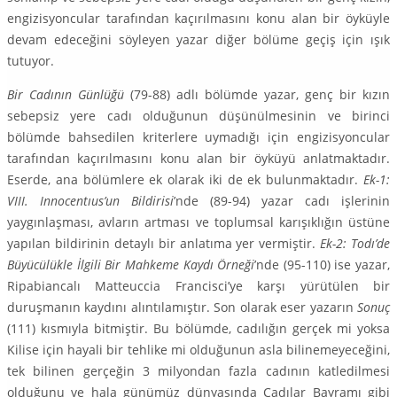
engizisyoncular tarafından kaçırılmasını konu alan bir öyküyle
devam edeceğini söy­leyen yazar diğer bölüme geçiş için ışık
tutuyor.
Bir Cadının Günlüğü
(79-88) adlı bölümde yazar, genç bir kızın
sebepsiz yere cadı olduğunun düşünülmesinin ve birinci
bölümde bahsedilen kriterlere uymadığı için engizisyoncular
tarafından kaçırılmasını konu alan bir öyküyü anlatmaktadır.
Eserde, ana bölümlere ek olarak iki de ek bulun­maktadır.
Ek-1:
VIII. Innocentıus’un Bildirisi
’nde (89-94) yazar cadı işlerinin
yaygınlaşması, avların artması ve toplumsal karışıklığın üstüne
yapılan bildirinin detaylı bir anlatıma yer vermiştir.
Ek-2: Todı’de
Büyücülükle İlgili Bir Mahkeme Kaydı Örneği
’nde (95-110) ise yazar,
Ripabiancalı Matte­uccia Francisci’ye karşı yürütülen bir
duruşmanın kaydını alıntılamıştır. Son olarak eser yazarın
Sonuç
(111) kısmıyla bitmiştir. Bu bölümde, cadılığın gerçek mi yoksa
Kilise için hayali bir tehlike mi olduğunun asla bilinemeyeceğini,
tek bilinen gerçeğin 3 milyondan fazla cadının katledilmesi
olduğunu ve hala günümüz dünyasında Cadılar Bayramı gibi