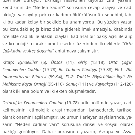
üzerinde duruyor. Eksikliği hissedilen diyoruz zira yazarın
kendisinin de “Neden kadın?” sorusuna cevap arayışı ve cadı
olduğu varsayılıp pek çok kadının öldürülüşünün sebebini, tabi
ki bu kadar kolay bir şekilde bulunamıyordu. Bu yüzden yazar,
bu konudaki açığı biraz daha giderebilmek amacıyla, ki­tabında
özellikle cadılık ile alakalı olayları kadınsal bir bakış açısı ile alıp
ve kronolojik olarak somut eserler üzerinden örneklerle “
Orta
Çağ-Kadın ve Ateş üçgenini
” anlatmaya çalışmıştır.
Kitap;
İçindekiler
(5),
Önsöz
(11),
Giriş
(13-18),
Orta Çağ’ın
Fenomenleri Cadılar
(19-78),
Bir Cadının Günlüğü
(79-88),
Ek-1: VIII.
Innocentius’un Bildirisi
(89-94),
Ek-2: Todı’de Büyücülükle İlgili Bir
Mahkeme Kaydı Örneği
(95-110),
Sonuç
(111) ve
Kaynakça
(112-120)
olarak iki ana bölüm ve iki ekten oluşmaktadır.
Ortaçağ’ın Fenomenleri Cadılar
(19-78) adlı bölümde yazar, cadı
kelimesinin etimolojik araş­tırmasından bahsederek, tarihsel
olarak önemini açıklamıştır. Bölümün ilerleyen sayfalarında, ya­
zarın “Neden cadılar var?” sorusuna dinsel ve sosyal olarak
baktığı görülüyor. Daha sonrasında yazarın, Avrupa ve Asya