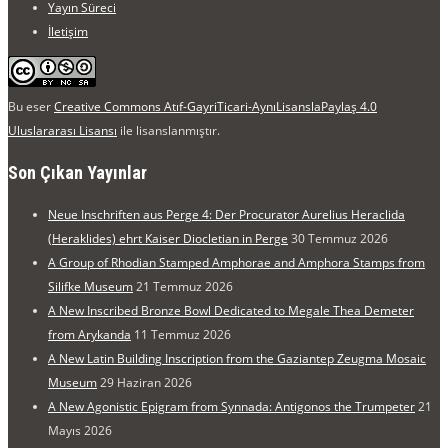
Yayın Süreci
İletişim
Bu eser
Creative Commons Atıf-GayriTicari-AynıLisanslaPaylaş 4.0
Uluslararası Lisansı
ile lisanslanmıştır.
Son Çıkan Yayınlar
Neue Inschriften aus Perge 4: Der Procurator Aurelius Heraclida
(Heraklides) ehrt Kaiser Diocletian in Perge
30 Temmuz 2026
A Group of Rhodian Stamped Amphorae and Amphora Stamps from
Silifke Museum
21 Temmuz 2026
A New Inscribed Bronze Bowl Dedicated to Megale Thea Demeter
from Arykanda
11 Temmuz 2026
A New Latin Building Inscription from the Gaziantep Zeugma Mosaic
Museum
29 Haziran 2026
A New Agonistic Epigram from Synnada: Antigonos the Trumpeter
21
Mayıs 2026