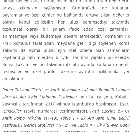
ulusal belleği oluşturarak, insanları bir arada tutan değerlerin
ortaya çıkma­sını sağlamıştır. Günümüzde de kutlanan
bayramlar ve özel günler bu bağ­lamda ortaya çıkan değerler
olarak kabul edilebilir; her ulus benimsediği tak­vimde
toplumsal olarak bir anlam ifade eden özel zamanları
anımsamaya veya kutlamaya devam etmektedir. Roma’nın ilk
kralı Romulus tarafından meydana getirildiği söylenen Roma
Takvimi de Roma ulusu için özel önemi olan zamanların
kayıtlandığı takvimlerden biriydi. Tanıtımı yapılan bu eserde,
Roma Takvimi ve bu takvimin ilk altı ayında kutlanan önemli
festivaller ve özel günler üzerine ayrıntılı açıklamalar yer
almaktadır.
Roma Takvimi “Fasti” ve Antik Kaynaklar Işığında Roma Takvimine
göre İlk Altı Ayda Kutlanan Festivaller
adlı bu çalışma, Kabalcı
Yayıncılık tarafından 2017 yılında İstanbul’da basılmıştır. Eser;
İçindekiler
(sayfa numarası verilme­miştir),
Fasti Üzerine
(9-10),
Antik Roma Takvimi
(11-19),
Tablo I – İlk Altı Ayın Günü Belirli
Festivalleri (Feriae Stativae)
(19- 21) ve
Tablo II – İlk Altı Ayın Günü