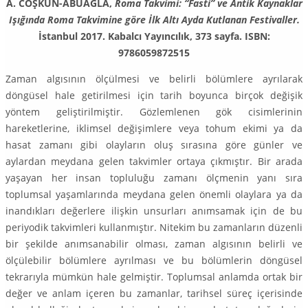
A. COŞKUN-ABUAGLA,
Roma Takvimi: “Fasti” ve Antik Kaynaklar
Işığında Roma Takvimine göre İlk Altı Ayda Kutlanan Festivaller.
İstanbul 2017. Kabalcı Yayıncılık, 373 sayfa.
ISBN:
9786059872515
Zaman algısının ölçülmesi ve belirli bölümlere ayrılarak
döngüsel hale getiril­mesi için tarih boyunca birçok değişik
yöntem geliştirilmiştir. Gözlemlenen gök cisimlerinin
hareketlerine, iklimsel değişimlere veya tohum ekimi ya da
hasat zamanı gibi olayların oluş sırasına göre günler ve
aylardan meydana gelen takvimler ortaya çıkmıştır. Bir arada
yaşayan her insan topluluğu za­manı ölçmenin yanı sıra
toplumsal yaşamlarında meydana gelen önemli olay­lara ya da
inandıkları değerlere ilişkin unsurları anımsamak için de bu
periyo­dik takvimleri kullanmıştır. Nitekim bu zamanların düzenli
bir şekilde anım­sanabilir olması, zaman algısının belirli ve
ölçülebilir bölümlere ayrılması ve bu bölümlerin döngüsel
tekrarıyla mümkün hale gelmiştir. Toplumsal an­lamda ortak bir
değer ve anlam içeren bu zamanlar, tarihsel süreç içerisinde