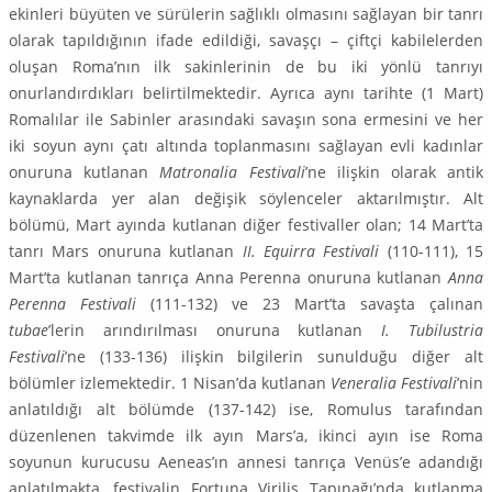
ekinleri büyüten ve sürülerin sağlıklı olmasını sağ­layan bir tanrı
olarak tapıldığının ifade edildiği, savaşçı – çiftçi kabilelerden
oluşan Roma’nın ilk sakinlerinin de bu iki yönlü tanrıyı
onurlandırdıkları be­lirtilmektedir. Ayrıca aynı tarihte (1 Mart)
Romalılar ile Sabinler arasındaki savaşın sona ermesini ve her
iki soyun aynı çatı altında toplanmasını sağlayan evli kadınlar
onuruna kutlanan
Matronalia Festivali
’ne ilişkin olarak antik
kaynaklarda yer alan değişik söylenceler aktarılmıştır. Alt
bölümü, Mart ayında kutlanan diğer festivaller olan; 14 Mart’ta
tanrı Mars onuruna kutla­nan
II. Equirra Festivali
(110-111), 15
Mart’ta kutlanan tanrıça Anna Perenna onuruna kutlanan
Anna
Perenna Festivali
(111-132) ve 23 Mart’ta savaşta çalınan
tubae
’lerin arındırılması onuruna kutlanan
I. Tubilustria
Festivali
’ne (133-136) ilişkin bilgilerin sunulduğu diğer alt
bölümler izlemektedir. 1 Ni­san’da kutlanan
Veneralia Festivali
’nin
anlatıldığı alt bölümde (137-142) ise, Romulus tarafından
düzenlenen takvimde ilk ayın Mars’a, ikinci ayın ise Roma
soyunun kurucusu Aeneas’ın annesi tanrıça Venüs’e adandığı
anlatıl­makta, festivalin Fortuna Virilis Tapınağı’nda kutlanma