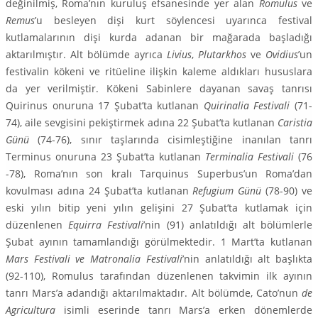
değinil­miş, Roma’nın kuruluş efsanesinde yer alan
Romulus
ve
Remus
’u besleyen dişi kurt söylencesi uyarınca festival
kutlamalarının dişi kurda adanan bir ma­ğarada başladığı
aktarılmıştır. Alt bölümde ayrıca
Livius
,
Plutarkhos
ve
Ovi­dius
’un
festivalin kökeni ve ritüeline ilişkin kaleme aldıkları hususlara
da yer verilmiştir. Kökeni Sabinlere dayanan savaş tanrısı
Quirinus onuruna 17 Şu­bat’ta kutlanan
Quirinalia Festivali
(71-
74), aile sevgisini pekiştirmek adına 22 Şubat’ta kutlanan
Caristia
Günü
(74-76), sınır taşlarında cisimleştiğine ina­nılan tanrı
Terminus onuruna 23 Şubat’ta kutlanan
Terminalia Festivali
(76
-78), Roma’nın son kralı Tarquinus Superbus’un Roma’dan
kovulması adına 24 Şubat’ta kutlanan
Refugium Günü
(78-90) ve
eski yılın bitip yeni yılın geli­şini 27 Şubat’ta kutlamak için
düzenlenen
Equirra Festivali
’nin (91) anlatıldığı alt bölümlerle
Şubat ayının tamamlandığı görülmektedir. 1 Mart’ta kutlanan
Mars Festivali ve Matronalia Festivali
’nin anlatıldığı alt başlıkta
(92-110), Ro­mulus tarafından düzenlenen takvimin ilk ayının
tanrı Mars’a adandığı akta­rılmaktadır. Alt bölümde, Cato’nun
de
Agricultura
isimli eserinde tanrı Mars’a erken dönemlerde