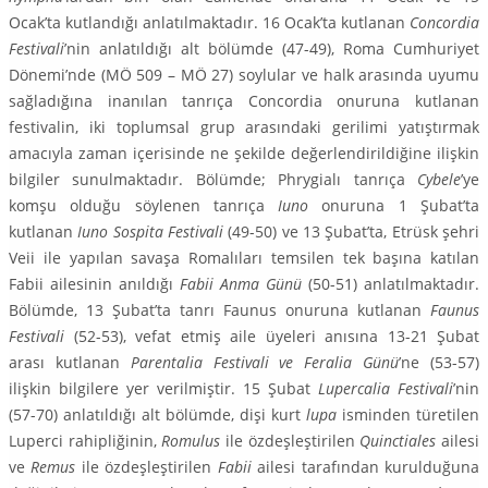
Ocak’ta kutlandığı anlatılmaktadır. 16 Ocak’ta kutlanan
Concordia
Festi­vali
’nin anlatıldığı alt bölümde (47-49), Roma Cumhuriyet
Dönemi’nde (MÖ 509 – MÖ 27) soylular ve halk arasında uyumu
sağladığına inanılan tanrıça Concordia onuruna kutlanan
festivalin, iki toplumsal grup arasındaki gerilimi yatıştırmak
amacıyla zaman içerisinde ne şekilde değerlendirildiğine ilişkin
bilgiler sunulmaktadır. Bölümde; Phrygialı tanrıça
Cybele
’ye
komşu olduğu söylenen tanrıça
Iuno
onuruna 1 Şubat’ta
kutlanan
Iuno Sospita Festivali
(49-50) ve 13 Şubat’ta, Etrüsk şehri
Veii ile yapılan savaşa Romalıları temsilen tek başına katılan
Fabii ailesinin anıldığı
Fabii Anma Günü
(50-51) anlatılmakta­dır.
Bölümde, 13 Şubat’ta tanrı Faunus onuruna kutlanan
Faunus
Festivali
(52-53), vefat etmiş aile üyeleri anısına 13-21 Şubat
arası kutlanan
Parentalia Festivali ve Feralia Günü
’ne (53-57)
ilişkin bilgilere yer verilmiştir. 15 Şubat
Lupercalia Festivali
’nin
(57-70) anlatıldığı alt bölümde, dişi kurt
lupa
ismin­den türetilen
Luperci rahipliğinin,
Romulus
ile özdeşleştirilen
Quinctiales
ai­lesi
ve
Remus
ile özdeşleştirilen
Fabii
ailesi tarafından kurulduğuna