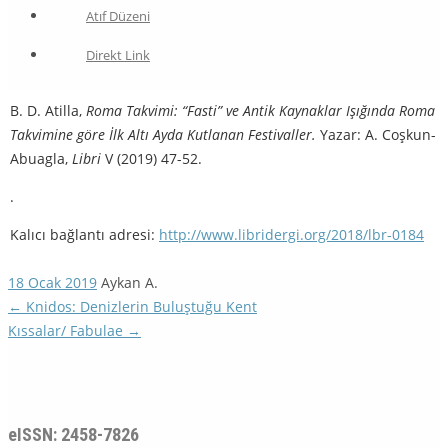
Atıf Düzeni
Direkt Link
B. D. Atilla,
Roma Takvimi: “Fasti” ve Antik Kaynaklar Işığında Roma
Tak­vimine göre İlk Altı Ayda Kutlanan Festivaller.
Yazar: A. Coşkun-
Abuagla,
Libri
V (2019) 47-52.
.
Kalıcı bağlantı adresi:
http://www.libridergi.org/2018/lbr-0184
18 Ocak 2019
Aykan A.
←
Knidos: Denizlerin Buluştuğu Kent
Kıssalar/ Fabulae
→
eISSN: 2458-7826