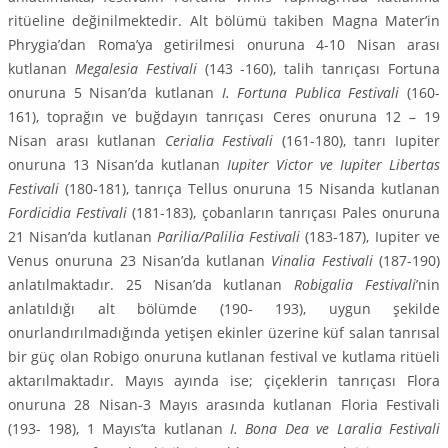
ritüeline değinilmek­tedir. Alt bölümü takiben Magna Mater’in
Phrygia’dan Roma’ya getirilmesi onuruna 4-10 Nisan arası
kutlanan
Megalesia Festivali
(143 -160), talih tan­rıçası Fortuna
onuruna 5 Nisan’da kutlanan
I. Fortuna Publica Festivali
(160-
161), toprağın ve buğdayın tanrıçası Ceres onuruna 12 – 19
Nisan arası kut­lanan
Cerialia Festivali
(161-180), tanrı Iupiter
onuruna 13 Nisan’da kutlanan
Iupiter Victor ve Iupiter Libertas
Festivali
(180-181), tanrıça Tellus onuruna 15 Nisanda kutlanan
Fordicidia Festivali
(181-183), çobanların tanrıçası Pales onuruna
21 Nisan’da kutlanan
Parilia/Palilia Festivali
(183-187), Iupiter ve
Venus onuruna 23 Nisan’da kutlanan
Vinalia Festivali
(187-190)
anlatılmak­tadır. 25 Nisan’da kutlanan
Robigalia Festivali
’nin
anlatıldığı alt bölümde (190- 193), uygun şekilde
onurlandırılmadığında yetişen ekinler üzerine küf salan tanrısal
bir güç olan Robigo onuruna kutlanan festival ve kutlama ritüeli
aktarılmaktadır. Mayıs ayında ise; çiçeklerin tanrıçası Flora
onuruna 28 Ni­san-3 Mayıs arasında kutlanan Floria Festivali
(193- 198), 1 Mayıs’ta kutlanan
I. Bona Dea ve Laralia Festivali