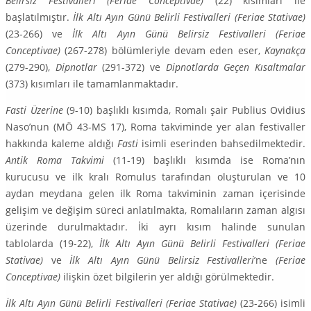
Belirsiz Festivalleri (Feriae Conceptivae)
(22) kısımları ile
başlatılmıştır.
İlk Altı Ayın Günü Belirli Festivalleri (Feriae Stativae)
(23-266) ve
İlk Altı Ayın Günü Belirsiz Festivalleri (Feriae
Conceptivae)
(267-278) bölümleriyle devam eden eser,
Kaynakça
(279-290),
Dipnotlar
(291-372) ve
Dipnotlarda Geçen Kısaltmalar
(373) kısımları ile tamamlanmaktadır.
Fasti Üzerine
(9-10) başlıklı kısımda, Romalı şair Publius Ovidius
Naso’nun (MÖ 43-MS 17), Roma takviminde yer alan festivaller
hakkında kaleme aldığı
Fasti
isimli eserinden bahsedilmektedir.
Antik Roma Takvimi
(11-19) başlıklı kısımda ise Roma’nın
kurucusu ve ilk kralı Romulus tarafından oluşturulan ve 10
aydan meydana gelen ilk Roma takviminin zaman içerisinde
gelişim ve değişim süreci anlatılmakta, Romalıların zaman algısı
üzerinde durulmakta­dır. İki ayrı kısım halinde sunulan
tablolarda (19-22),
İlk Altı Ayın Günü Belirli Festivalleri (Feriae
Stativae)
ve
İlk Altı Ayın Günü Belirsiz Festivalleri
’ne
(Fe­riae
Conceptivae)
ilişkin özet bilgilerin yer aldığı görülmektedir.
İlk Altı Ayın Günü Belirli Festivalleri (Feriae Stativae)
(23-266) isimli