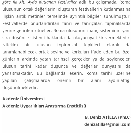
göre İlk Altı Ayda Kutlanan Festivaller
adlı bu çalışmada, Roma
ulusunun ortak değer­lerini oluşturan festivallerin kutlanmasına
ilişkin antik metinler temelinde ay­rıntılı bilgiler sunulmuştur.
Festivallerde onurlandırılan tanrı ve tanrıçalar, ta­pınaklarda
yerine getirilen ritüeller, Roma ulusunun inanç sisteminin yanı
sıra düşünce sistemi hakkında da okuyucuya fikir vermektedir.
Nitekim bir ulusun toplumsal tepkileri olarak da
tanımlanabilecek ortak sevinç ve korku­ları ifade eden bu özel
günlerin ardında yatan tarihsel gerçekler ya da söy­lenceler,
ulusun tarihi kadar düşünce ve değerler dünyasını da
yansıtmakta­dır. Bu bağlamda eserin, Roma tarihi üzerine
yapılan çalışmalarda önemli bir alanı aydınlattığı
düşünülmektedir.
Akdeniz Üniversitesi
Akdeniz Uygarlıkları Araştırma Enstitüsü
B. Deniz ATİLLA (PhD.)
denizatilla@gmail.com