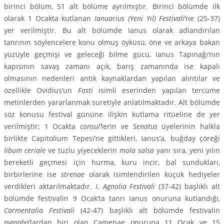
birinci bölüm, 51 alt bölüme ayrılmıştır. Birinci bölümde ilk
olarak 1 Ocakta kutlanan
Ianuarius (Yeni Yıl) Festivali
’ne (25-37)
yer verilmiştir. Bu alt bölümde Ianus olarak adlandırılan
tanrının söylencelere konu olmuş öyküsü, öne ve arkaya bakan
yüzüyle geçmişi ve geleceği bilme gücü, Ianus Tapınağı’nın
kapısının savaş zamanı açık, barış zamanında ise kapalı
olmasının nedenleri antik kay­naklardan yapılan alıntılar ve
özellikle Ovidius’un
Fasti
isimli eserinden yapı­lan tercüme
metinlerden yararlanmak suretiyle anlatılmaktadır. Alt bölümde
söz konusu festival gününe ilişkin kutlama ritüeline de yer
verilmiştir; 1 Ocakta
consul’
lerin ve
Senatus
üyelerinin halkla
birlikte Capitolium Tepesi’ne gittikleri, Ianus’a, buğday çöreği
libum ceriale
ve tuzlu yiyeceklerin
mola salsa
yanı sıra, yeni yılın
bereketli geçmesi için hurma, kuru incir, bal sunduk­ları,
birbirlerine ise
strenae
olarak isimlendirilen küçük hediyeler
verdikleri aktarılmaktadır.
I. Agnolia Festivali
(37-42) başlıklı alt
bölümde festivalin 9 Ocak’ta tanrı Ianus onuruna kutlandığı,
Carmentalia Festivali
(42-47) başlıklı alt bölümde festivalin
nympha
’lardan biri olan Camenae onuruna 11 Ocak ve 15