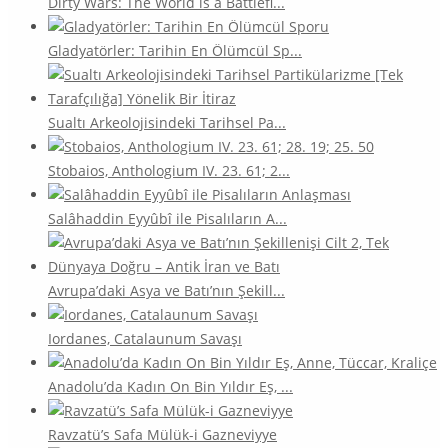
Dirty Wars: The World is a Battlefi...
Gladyatörler: Tarihin En Ölümcül Sp...
Sualtı Arkeolojisindeki Tarihsel Pa...
Stobaios, Anthologium IV. 23. 61; 2...
Salâhaddin Eyyûbî ile Pisalıların A...
Avrupa’daki Asya ve Batı’nın Şekill...
Iordanes, Catalaunum Savaşı
Anadolu’da Kadın On Bin Yıldır Eş, ...
Ravzatü’s Safa Mülük-i Gazneviyye