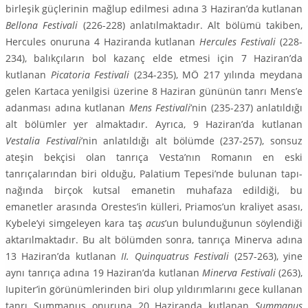
birleşik güçlerinin mağlup edilmesi adına 3 Haziran’da kutlanan
Bellona Festivali
(226-228) anlatılmaktadır. Alt bölümü takiben,
Hercules onuruna 4 Hazi­randa kutlanan
Hercules Festivali
(228-
234), balıkçıların bol kazanç elde et­mesi için 7 Haziran’da
kutlanan
Picatoria Festivali
(234-235), MÖ 217 yılında meydana
gelen Kartaca yenilgisi üzerine 8 Haziran gününün tanrı Mens’e
adanması adına kutlanan
Mens Festivali
’nin (235-237) anlatıldığı
alt bölüm­ler yer almaktadır. Ayrıca, 9 Haziran’da kutlanan
Vestalia Festivali
’nin anla­tıldığı alt bölümde (237-257), sonsuz
ateşin bekçisi olan tanrıça Vesta’nın Ro­manın en eski
tanrıçalarından biri olduğu, Palatium Tepesi’nde bulunan tapı­
nağında birçok kutsal emanetin muhafaza edildiği, bu
emanetler arasında Orestes’in külleri, Priamos’un kraliyet asası,
Kybele’yi simgeleyen kara taş
acus
’un bulunduğunun söylendiği
aktarılmaktadır. Bu alt bölümden sonra, tanrıça Minerva adına
13 Haziran’da kutlanan
II. Quinquatrus Festivali
(257-263), yine
aynı tanrıça adına 19 Haziran’da kutlanan
Minerva Festivali
(263),
Iupiter’in görünümlerinden biri olup yıldırımlarını gece kullanan
tanrı Sum­manus onuruna 20 Haziranda kutlanan
Summanus