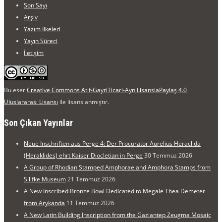
Son Sayı
Arşiv
Yazım İlkeleri
Yayın Süreci
İletişim
Bu eser
Creative Commons Atıf-GayriTicari-AynıLisanslaPaylaş 4.0
Uluslararası Lisansı
ile lisanslanmıştır.
Son Çıkan Yayınlar
Neue Inschriften aus Perge 4: Der Procurator Aurelius Heraclida
(Heraklides) ehrt Kaiser Diocletian in Perge
30 Temmuz 2026
A Group of Rhodian Stamped Amphorae and Amphora Stamps from
Silifke Museum
21 Temmuz 2026
A New Inscribed Bronze Bowl Dedicated to Megale Thea Demeter
from Arykanda
11 Temmuz 2026
A New Latin Building Inscription from the Gaziantep Zeugma Mosaic