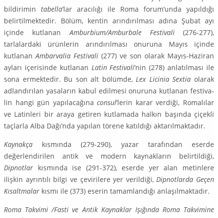
bildirimin
tabella
’lar aracılığı ile Roma fo­rum’unda yapıldığı
belirtilmektedir. Bölüm, kentin arındırılması adına Şubat ayı
içinde kutlanan
Amburbium/Amburbale
Festivali
(276-277),
tarlalardaki ürünlerin arındırılması onuruna Mayıs içinde
kutlanan
Ambarvalia Festivali
(277) ve son olarak Mayıs-Haziran
ayları içerisinde kutlanan
Latin Festi­vali
’nin (278) anlatılması ile
sona ermektedir. Bu son alt bölümde,
Lex Licinia Sextia
olarak
adlandırılan yasaların kabul edilmesi onuruna kutlanan festiva­
lin hangi gün yapılacağına
consul
’lerin karar verdiği, Romalılar
ve Latinleri bir araya getiren kutlamada halkın başında çiçekli
taçlarla Alba Dağı’nda yapılan törene katıldığı aktarılmaktadır.
Kaynakça
kısmında (279-290), yazar tarafından eserde
değerlendirilen antik ve modern kaynakların belirtildiği,
Dipnotlar
kısmında ise (291-372), eserde yer alan metinlere
ilişkin ayrıntılı bilgi ve çevirilere yer verildiği,
Dip­notlarda Geçen
Kısaltmalar
kısmı ile (373) eserin tamamlandığı anlaşılmak­tadır.
Roma Takvimi /Fasti ve Antik Kaynaklar Işığında Roma Takvimine