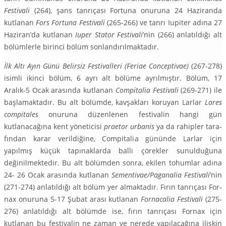
Festivali
(264), şans tan­rıçası Fortuna onuruna 24 Haziranda
kutlanan
Fors Fortuna Festivali
(265-266) ve tanrı Iupiter adına 27
Haziran’da kutlanan
Iuper Stator Festivali
’nin (266) anlatıldığı alt
bölümlerle birinci bölüm sonlandırılmaktadır.
İlk Altı Ayın Günü Belirsiz Festivalleri (Feriae Conceptivae)
(267-278)
isimli ikinci bölüm, 6 ayrı alt bölüme ayrılmıştır. Bölüm, 17
Aralık-5 Ocak arasında kutlanan
Compitalia Festivali
(269-271) ile
başlamaktadır. Bu alt bölümde, kavşakları koruyan Larlar
Lares
compitales
onuruna düzenlenen festivalin hangi gün
kutlanacağına kent yöneticisi
praetor urbanis
ya da rahipler tara­
fından karar verildiğine, Compitalia gününde Larlar için
yapılmış küçük tapı­naklarda ballı çörekler sunulduğuna
değinilmektedir. Bu alt bölümden sonra, ekilen tohumlar adına
24- 26 Ocak arasında kutlanan
Sementivae/Paganalia Festivali
’nin
(271-274) anlatıldığı alt bölüm yer almaktadır. Fırın tanrıçası For­
nax onuruna 5-17 Şubat arası kutlanan
Fornacalia Festivali
(275-
276) anlatıl­dığı alt bölümde ise, fırın tanrıçası Fornax için
kutlanan bu festivalin ne za­man ve nerede yapılacağına ilişkin