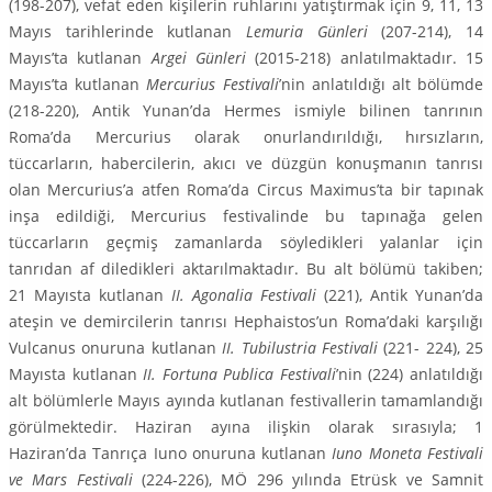
(198-207), vefat eden kişilerin ruhlarını yatış­tırmak için 9, 11, 13
Mayıs tarihlerinde kutlanan
Lemuria Günleri
(207-214), 14
Mayıs’ta kutlanan
Argei Günleri
(2015-218) anlatılmaktadır. 15
Mayıs’ta kutlanan
Mercurius Festivali
’nin anlatıldığı alt bölümde
(218-220), Antik Yu­nan’da Hermes ismiyle bilinen tanrının
Roma’da Mercurius olarak onurlan­dırıldığı, hırsızların,
tüccarların, habercilerin, akıcı ve düzgün konuşmanın tanrısı
olan Mercurius’a atfen Roma’da Circus Maximus’ta bir tapınak
inşa edildiği, Mercurius festivalinde bu tapınağa gelen
tüccarların geçmiş zaman­larda söyledikleri yalanlar için
tanrıdan af diledikleri aktarılmaktadır. Bu alt bölümü takiben;
21 Mayısta kutlanan
II. Agonalia Festivali
(221), Antik Yu­nan’da
ateşin ve demircilerin tanrısı Hephaistos’un Roma’daki karşılığı
Vul­canus onuruna kutlanan
II. Tubilustria Festivali
(221- 224), 25
Mayısta kutla­nan
II. Fortuna Publica Festivali
’nin (224) anlatıldığı
alt bölümlerle Mayıs ayında kutlanan festivallerin tamamlandığı
görülmektedir. Haziran ayına iliş­kin olarak sırasıyla; 1
Haziran’da Tanrıça Iuno onuruna kutlanan
Iuno Moneta Festivali
ve Mars Festivali
(224-226), MÖ 296 yılında Etrüsk ve Samnit