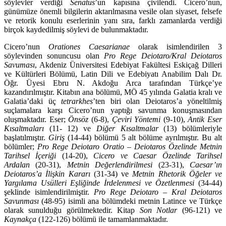
söylevler verdiği
Senatus
’un kapısına çivilendi. Cicero’nun,
günümüze önemli bilgilerin aktarılmasına vesile olan siyaset, felsefe
ve retorik konulu eserlerinin yanı sıra, farklı zamanlarda verdiği
birçok kaydedilmiş söylevi de bulunmaktadır.
Cicero’nun
Orationes Caesarianae
olarak isimlendirilen 3
söylevinden so­nuncusu olan
Pro Rege Deiotaro/Kral Deiotaros
Savuması
, Akdeniz Üniversi­tesi Edebiyat Fakültesi Eskiçağ Dilleri
ve Kültürleri Bölümü, Latin Dili ve Ede­biyatı Anabilim Dalı Dr.
Öğr. Üyesi Ebru N. Akdoğu Arca tarafından Türkçe’ye
kazandırılmıştır. Kitabın ana bölümü, MÖ 45 yılında Galatia kralı ve
Gala­tia’daki üç
tetrarkhes
’ten biri olan Deiotaros’a yöneltilmiş
suçlamalara karşı Cicero’nun yaptığı savunma konuşmasından
oluşmaktadır. Eser;
Önsöz
(6-8),
Çeviri Yöntemi
(9-10),
Antik Eser
Kısaltmaları
(11- 12) ve
Diğer Kısaltmalar
(13) bölümleriyle
başlatılmıştır.
Giriş
(14-44) bölümü 5 alt bölüme ayrılmıştır. Bu alt
bölümler;
Pro Rege Deiotaro Oratio – Deiotaros Özelinde Metnin
Ta­rihsel İçeriği
(14-20),
Cicero ve Caesar Özelinde Tarihsel
Ardalan
(20-31),
Metnin Değerlendirilmesi
(23-31),
Caesar’ın
Deiotaros’a İlişkin Kararı
(31-34) ve
Metnin Rhetorik Öğeler ve
Yargılama Usülleri Eşliğinde İrdelenmesi ve Özetlenmesi
(34-44)
şeklinde isimlendirilmiştir.
Pro Rege Deiotaro – Kral Deiotaros
Savunması
(48-95) isimli ana bölümdeki metnin Latince ve Türkçe
olarak sunulduğu görülmektedir. Kitap
Son Notlar
(96-121) ve
Kaynakça
(122-126) bölümü ile tamamlanmaktadır.