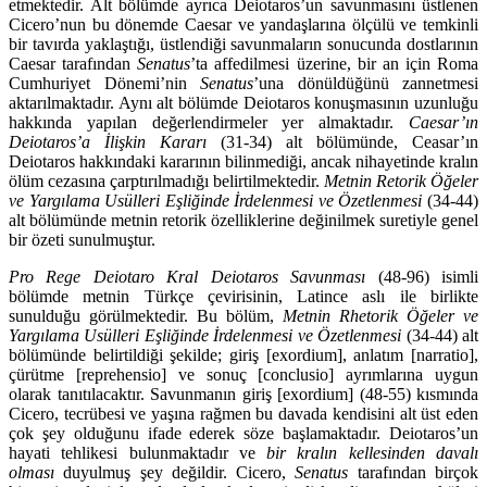
etmektedir. Alt bölümde ayrıca Deiotaros’un savunmasını üstlenen
Cicero’nun bu dönemde Caesar ve yan­daşlarına ölçülü ve temkinli
bir tavırda yaklaştığı, üstlendiği savunmaların so­nucunda dostlarının
Caesar tarafından
Senatus
’ta affedilmesi üzerine, bir an için Roma
Cumhuriyet Dönemi’nin
Senatus
’una dönüldüğünü zannetmesi
aktarılmaktadır. Aynı alt bölümde Deiotaros konuşmasının uzunluğu
hak­kında yapılan değerlendirmeler yer almaktadır.
Caesar’ın
Deiotaros’a İlişkin Kararı
(31-34) alt bölümünde, Ceasar’ın
Deiotaros hakkındaki kararının bilin­mediği, ancak nihayetinde kralın
ölüm cezasına çarptırılmadığı belirtilmekte­dir.
Metnin Retorik Öğeler
ve Yargılama Usülleri Eşliği­nde İrdelenmesi ve Özetlenmesi
(34-44)
alt bölümünde metnin retorik özelliklerine değinilmek suretiyle genel
bir özeti sunulmuştur.
Pro Rege Deiotaro Kral Deiotaros Savunması
(48-96) isimli
bölümde met­nin Türkçe çevirisinin, Latince aslı ile birlikte
sunulduğu görülmektedir. Bu bölüm,
Metnin Rhetorik Öğeler ve
Yargılama Usülleri Eşliğinde İrdelenmesi ve Özetlenmesi
(34-44) alt
bölümünde belirtildiği şekilde; giriş [exordium], anlatım [narratio],
çürütme [reprehensio] ve sonuç [conclusio] ayrımlarına uygun
olarak tanıtılacaktır. Savunmanın giriş [exordium] (48-55) kısmında
Ci­cero, tecrübesi ve yaşına rağmen bu davada kendisini alt üst eden
çok şey olduğunu ifade ederek söze başlamaktadır. Deiotaros’un
hayati tehlikesi bu­lunmaktadır ve
bir kralın kellesinden davalı
olması
duyulmuş şey değildir. Ci­cero,
Senatus
tarafından birçok