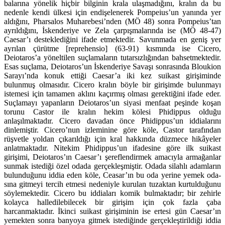
balarına yönelik hiçbir bilginin krala ulaşmadığını, kralın da bu
nedenle kendi ülkesi için endişelenerek Pompeius’un yanında yer
aldığını, Pharsalos Muha­rebesi’nden (MÖ 48) sonra Pompeius’tan
ayrıldığını, İskenderiye ve Zela çar­pışmalarında ise (MÖ 48-47)
Caesar’ı desteklediğini ifade etmektedir. Savun­mada en geniş yer
ayrılan çürütme [reprehensio] (63-91) kısmında ise Cicero,
Deiotaros’a yöneltilen suçlamaların tutarsızlığından bahsetmektedir.
Esas suçlama, Deiotaros’un İskenderiye Savaşı sonrasında Bloukion
Sarayı’nda ko­nuk ettiği Caesar’a iki kez suikast girişiminde
bulunmuş olmasıdır. Cicero kra­lın böyle bir girişimde bulunmayı
istemesi için tamamen aklını kaçırmış ol­ması gerektiğini ifade eder.
Suçlamayı yapanların Deiotaros’un siyasi men­faat peşinde koşan
torunu Castor ile kralın hekim kölesi Phidippus olduğu
anlaşılmaktadır. Cicero davadan önce Phidippus’un iddialarını
dinlemiştir. Ci­cero’nun izleminine göre köle, Castor tarafından
rüşvetle yoldan çıkarıldığı için kral hakkında düzmece hikâyeler
anlatmaktadır. Nitekim Phidippus’un ifadesine göre ilk suikast
girişimi, Deiotaros’ın Caesar’ı şereflendirmek ama­cıyla armağanlar
sunmak istediği özel odada gerçekleşmiştir. Odada silahlı adamların
bulunduğunu iddia eden köle, Ceasar’ın bu oda yerine yemek oda­
sına gitmeyi tercih etmesi nedeniyle kurulan tuzaktan kurtulduğunu
söyle­mektedir. Cicero bu iddiaları komik bulmaktadır; bir zehirle
kolayca halledi­lebilecek bir girişim için çok fazla çaba
harcanmaktadır. İkinci suikast girişimi­nin ise ertesi gün Caesar’ın
yemekten sonra banyoya gitmek istediğinde ger­çekleştirildiği iddia