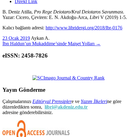
Direkt Link
B. Deniz Atilla,
Pro Rege Deiotaro/Kral Deiotaros Savunması.
Yazar: Cicero, Çeviren: E. N. Akdoğu-Arca,
Libri
V (2019) 1-5.
Kalıcı bağlantı adresi:
http://www.libridergi.org/2018/lbr-0176
23 Ocak 2019
Aykan A.
İbn Haldun’un Mukaddime’sinde Maişet Yolları
→
eISSN: 2458-7826
Yayın Gönderme
Çalışmalarınızı
Editöryal Prensipler
e ve
Yazım İlkeleri
ne göre
düzenledikten sonra,
libri@akdeniz.edu.tr
adresine gönderebilirsiniz.