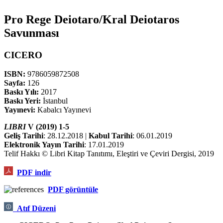
Pro Rege Deiotaro/Kral Deiotaros
Savunması
CICERO
ISBN:
9786059872508
Sayfa:
126
Baskı Yılı:
2017
Baskı Yeri:
İstanbul
Yayınevi:
Kabalcı Yayınevi
LIBRI
V (2019) 1-5
Geliş Tarihi
: 28.12.2018 |
Kabul Tarihi
: 06.01.2019
Elektronik Yayın Tarihi
: 17.01.2019
Telif Hakkı © Libri Kitap Tanıtımı, Eleştiri ve Çeviri Dergisi, 2019
PDF
indir
PDF görüntüle
Atıf Düzeni