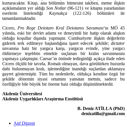
kurtaracaktır. Kitap, ana bölümün bitmesini takiben, metne ilişkin
açıklamaların yer aldığı
Son Notlar
(96-121) ve kitapta yararlanılan
eserlerin listelendiği
Kaynakça
(122-126) bölümleri ile
tamamlanmaktadır.
Cicero,
Pro Rege Deiotaro Kral Deiotaros Savuması
’nı MÖ 45
yılında, eski bir devlet adamı ve deneyimli bir hatip olarak alışkın
olduğu koşullar dışında yapmıştır. Cumhuriyete ilişkin değerlerin
giderek terk edilmeye başlandığına işaret edecek şekilde;
dictator
unvanına haiz bir yargıca karşı, yargıcın evinde, yine yargıcı
öldürmeye teşebbüs etmekle suçlanan bir kralın savun­masını
yapmaya çalışmıştır. Caesar’ın önünde tedirginliği açıkça ifade eden
Cicero ölçülü bir tavırla, Romalı olmayan, dava görülürken huzurda
dahi bu­lunmayan kralı, işlemediğine inandığı suçlardan aklamaya
gayret göstermiş­tir. Tüm bu nedenlerle, oldukça kendine özgü bir
şekilde dönemin siyasi or­tamını yansıtan metnin, sadece bu
özelliğiyle bile büyük bir öneme haiz ol­duğu düşünülmektedir.
Akdeniz Üniversitesi
Akdeniz Uygarlıkları Araştırma Enstitüsü
B. Deniz ATİLLA (PhD)
denizatilla@gmail.com
Atıf Düzeni