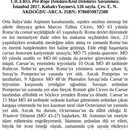
CICERO,
Pro Rege Deiotaro/Kral Deiotaros Savunması
.
İstanbul 2017. Kabalcı Yayınevi, 126 sayfa. Çev. E. N.
AKDOĞDU-ARCA. ISBN: 9786059872508
Orta İtalya’daki Arpinum kasabasında,
equites
sınıfına mensup bir
ailede dünyaya gelen Marcus Tullius Cicero, MÖ 63 yılında
Roma’da
consul
seçildi­ğinde 43 yaşındaydı. Roma devlet düzeninde
en üst memuriyeti ifade eden bu makama seçilmeden önce, 23
yaşındayken avukatlık mesleğine adım at­mış ve zamanla Roma’nın
en önemli hatiplerinden biri haline gelmişti. Elde ettiği başarılarla
cursus honorum
kariyerinde sırasıyla; MÖ 75 yılında
quaes­tor
, MÖ
69 yılında
aedilis
ve MÖ 66 yılında da
praetor
görevlerini yürüt­
müştü. Caesar’ın, emrindeki lejyonlarla 10 Ocak MÖ 49 tarihinde
Rubicon Nehri’ni geçerek Roma’ya yürümesi sonucu çıkan İç
Savaş’ta Pompeius’un yanında yer aldı. Ancak Pompeius ve
taraftarları, 9 Ağustos MÖ 48’de Phar­salos Savaşı’nda Caesar’ın
lejyonları karşısında yenilgiye uğradılar. Savaşın ardından
Pompeius’un yanında yer alan birçok Romalı gibi Cicero da Caesar
tarafından affedildi ve böylece yeniden Roma’ya döndü. Caesar’ın
15 Mart MÖ 44 tarihinde suikaste kurban gitmesinin ardından çıkan
kargaşa orta­mında bu kez kazanan taraf olan Octavianus’un yanında
yer aldı. Ancak bu durum, Octavianus’un da dâhil olduğu
II.
Triumvir
Dönemi (MÖ 43-27) baş­larken, M. Antonius’un emriyle
idam edilmesini engelleyemedi. İdamının ar­dından dili ve elleri,
büyük bir ironi örneği olarak, zamanında çok sayıda et­kileyici