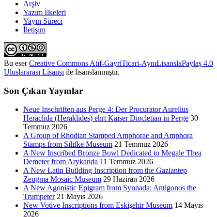
Arşiv
Yazım İlkeleri
Yayın Süreci
İletişim
Bu eser
Creative Commons Atıf-GayriTicari-AynıLisanslaPaylaş 4.0
Uluslararası Lisansı
ile lisanslanmıştır.
Son Çıkan Yayınlar
Neue Inschriften aus Perge 4: Der Procurator Aurelius
Heraclida (Heraklides) ehrt Kaiser Diocletian in Perge
30
Temmuz 2026
A Group of Rhodian Stamped Amphorae and Amphora
Stamps from Silifke Museum
21 Temmuz 2026
A New Inscribed Bronze Bowl Dedicated to Megale Thea
Demeter from Arykanda
11 Temmuz 2026
A New Latin Building Inscription from the Gaziantep
Zeugma Mosaic Museum
29 Haziran 2026
A New Agonistic Epigram from Synnada: Antigonos the
Trumpeter
21 Mayıs 2026
New Votive Inscriptions from Eskişehir Museum
14 Mayıs
2026