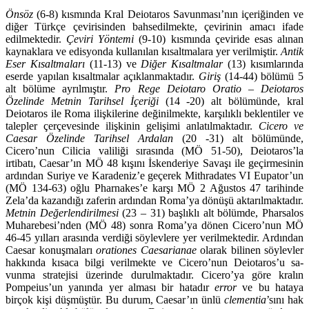
Önsöz
(6-8) kısmında Kral Deiotaros Savunması’nın içeriğinden ve
diğer Türkçe çevirisinden bahsedilmekte, çevirinin amacı ifade
edilmektedir.
Çeviri Yöntemi
(9-10) kısmında çeviride esas alınan
kaynaklara ve edisyonda kulla­nılan kısaltmalara yer verilmiştir.
Antik
Eser Kısaltmaları
(11-13) ve
Diğer Kı­saltmalar
(13) kısımlarında
eserde yapılan kısaltmalar açıklanmaktadır.
Giriş
(14-44) bölümü 5
alt bölüme ayrılmıştır.
Pro Rege Deiotaro Oratio – Deiota­ros
Özelinde Metnin Tarihsel İçeriği
(14 -20) alt bölümünde, kral
Deiotaros ile Roma ilişkilerine değinilmekte, karşılıklı beklentiler ve
talepler çerçevesinde ilişkinin gelişimi anlatılmaktadır.
Cicero ve
Caesar Özelinde Tarihsel Ardalan
(20 -31) alt bölümünde,
Cicero’nun Cilicia valiliği sırasında (MÖ 51-50), Deiotaros’la
irtibatı, Caesar’ın MÖ 48 kışını İskenderiye Savaşı ile geçirmesi­nin
ardından Suriye ve Karadeniz’e geçerek Mithradates VI Eupator’un
(MÖ 134-63) oğlu Pharnakes’e karşı MÖ 2 Ağustos 47 tarihinde
Zela’da kazandığı zaferin ardından Roma’ya dönüşü aktarılmaktadır.
Metnin Değerlendirilmesi
(23 – 31) başlıklı alt bölümde, Pharsalos
Muharebesi’nden (MÖ 48) sonra Roma’ya dönen Cicero’nun MÖ
46-45 yılları arasında verdiği söylevlere yer verilmektedir. Ardından
Caesar konuşmaları
orationes Caesarianae
olarak bi­linen söylevler
hakkında kısaca bilgi verilmekte ve Cicero’nun Deiotaros’u sa­
vunma stratejisi üzerinde durulmaktadır. Cicero’ya göre kralın
Pompeius’un yanında yer alması bir hatadır
error
ve bu hataya
birçok kişi düşmüştür. Bu durum, Caesar’ın ünlü
clementia
’sını hak