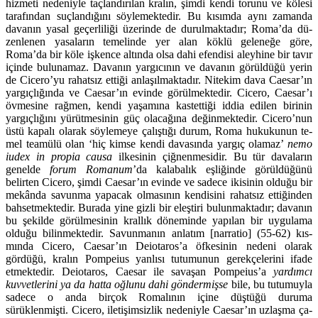
hizmeti nedeniyle taçlandırılan kralın, şimdi kendi torunu ve kölesi
tarafından suçlandığını söylemektedir. Bu kısımda aynı zamanda
davanın yasal geçerliliği üzerinde de durulmaktadır; Roma’da dü­
zenlenen yasaların temelinde yer alan köklü geleneğe göre,
Roma’da bir köle işkence altında olsa dahi efendisi aleyhine bir tavır
içinde bulunamaz. Dava­nın yargıcının ve davanın görüldüğü yerin
de Cicero’yu rahatsız ettiği anlaşıl­maktadır. Nitekim dava Caesar’ın
yargıçlığında ve Caesar’ın evinde görül­mektedir. Cicero, Caesar’ı
övmesine rağmen, kendi yaşamına kastettiği iddia edilen birinin
yargıçlığını yürütmesinin güç olacağına değinmektedir. Ci­cero’nun
üstü kapalı olarak söylemeye çalıştığı durum, Roma hukukunun te­
mel teamülü olan ‘hiç kimse kendi davasında yargıç olamaz’
nemo
iudex in propia causa
ilkesinin çiğnenmesidir. Bu tür davaların
genelde
forum Roma­num
’da kalabalık eşliğinde görüldüğünü
belirten Cicero, şimdi Caesar’ın evinde ve sadece ikisinin olduğu bir
mekânda savunma yapacak olmasının kendisini rahatsız ettiğinden
bahsetmektedir. Burada yine gizli bir eleştiri bu­lunmaktadır; davanın
bu şekilde görülmesinin krallık döneminde yapılan bir uygulama
olduğu bilinmektedir. Savunmanın anlatım [narratio] (55-62) kıs­
mında Cicero, Caesar’ın Deiotaros’a öfkesinin nedeni olarak
gördüğü, kralın Pompeius yanlısı tutumunun gerekçelerini ifade
etmektedir. Deiotaros, Cae­sar ile savaşan Pompeius’a
yardımcı
kuvvetlerini ya da hatta oğlunu
dahi gön­dermişse
bile, bu tutumuyla
sadece o anda birçok Romalının içine düştüğü duruma
sürüklenmişti. Cicero, iletişimsizlik nedeniyle Caesar’ın uzlaşma ça­