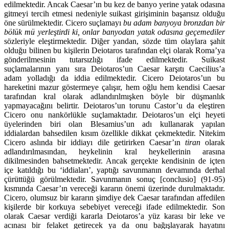
edilmektedir. Ancak Caesar’ın bu kez de banyo yerine ya­tak odasına
gitmeyi tercih etmesi nedeniyle suikast girişiminin başarısız ol­duğu
öne sürülmektedir. Cicero suçlamayı
bu adam banyoya bronzdan bir
bölük mü yerleştirdi ki, onlar banyodan yatak odasına geçemediler
sözleriyle eleştirmektedir. Diğer yandan, sözde tüm olaylara şahit
olduğu bilinen bu ki­şilerin Deiotaros tarafından elçi olarak Roma’ya
gönderilmesinin tutarsızlığı ifade edilmektedir. Suikast
suçlamalarının yanı sıra Deiotaros’un Caesar kar­şıtı Caecilius’a
adam yolladığı da iddia edilmektedir. Cicero Deiotaros’un bu
hareketini mazur göstermeye çalışır, hem oğlu hem kendisi Caesar
tarafın­dan kral olarak adlandırılmışken böyle bir düşmanlık
yapmayacağını belirtir. Deiotaros’un torunu Castor’u da eleştiren
Cicero onu nankörlükle suçlamak­tadır. Deiotaros’un elçi heyeti
üyelerinden biri olan Blesamius’un adı kulla­narak yapılan
iddialardan bahsedilen kısım özellikle dikkat çekmektedir. Ni­tekim
Cicero aslında bir iddiayı dile getirirken Caesar’ın
tiran
olarak
adlandı­rılmasından, heykelinin kral heykellerinin arasına
dikilmesinden bahsetmek­tedir. Ancak gerçekte kendisinin de içten
içe katıldığı bu ‘iddiaları’, yaptığı savunmanın devamında derhal
çürüttüğü görülmektedir. Savunmanın sonuç [conclusio] (91-95)
kısmında Caesar’ın vereceği kararın önemi üzerinde du­rulmaktadır.
Cicero, olumsuz bir kararın şimdiye dek Caesar tarafından affe­dilen
kişilerde bir korkuya sebebiyet vereceği ifade edilmektedir. Son
olarak Caesar verdiği kararla Deiotaros’a yüz karası bir leke ve
acınası bir felaket getirecek ya da onu bağışlayarak hayatını