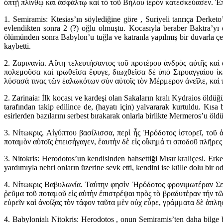
ὀπτῇ πλίνθῳ καὶ ἀσφάλτῳ καὶ τὸ τοῦ Βήλου ἱερὸν κατεσκεύασεν. Ἐπ
1. Semiramis: Ktesias’ın söylediğine göre , Suriyeli tanrıça Derket
evlendikten sonra 2 (?) oğlu olmuştu. Kocasıyla beraber Baktra’yı
ölümünden sonra Babylon’u tuğla ve katranla yapılmış bir duvarla çev
kaybetti.
2. Ζαρινανία. Αὕτη τελευτήσαντος τοῦ προτέρου ἀνδρὸς αὐτῆς κ
πολεμοῦσα καὶ τρωθεῖσα ἔφυγε, διωχθεῖσα δὲ ὑπὸ Στρυαγγαίου ἱκ
λύσασά τινας τῶν ἑαλωκότων σὺν αὐτοῖς τὸν Μέρμερον ἀνεῖλε, καὶ 
2. Zarinaia: İlk kocası ve kardeşi olan Sakaların kralı Kydraios öldü
tarafından takip edilince de, (hayatı için) yalvararak kurtuldu. Kıs
esirlerden bazılarını serbest bırakarak onlarla birlikte Mermeros’u öld
3. Νίτωκρις, Αἰγύπτου βασίλισσα, περὶ ἧς Ἡρόδοτος ἱστορεῖ, τοῦ 
ποταμὸν αὐτοῖς ἐπεισήγαγεν, ἑαυτὴν δὲ εἰς οἴκημά τι σποδοῦ πλῆρες
3. Nitokris: Herodotos’un kendisinden bahsettiği Mısır kraliçesi. Erke
yardımıyla nehri onların üzerine sevk etti, kendini ise külle dolu bir od
4. Νίτωκρις Βαβυλωνία. Ταύτην φησὶν Ἡρόδοτος φρονιμωτέραν Σεμι
ῥεῦμα τοῦ ποταμοῦ εἰς αὐτὴν ἐπιστρέψαι πρὸς τὸ βραδυτέραν τήν τῶν
εὑρεῖν καὶ ἀνοίξας τὸν τάφον ταῦτα μὲν οὐχ εὗρε, γράμματα δὲ ἀπλη
4. Babylonialı Nitokris: Herodotos , onun Semiramis’ten daha bilge b