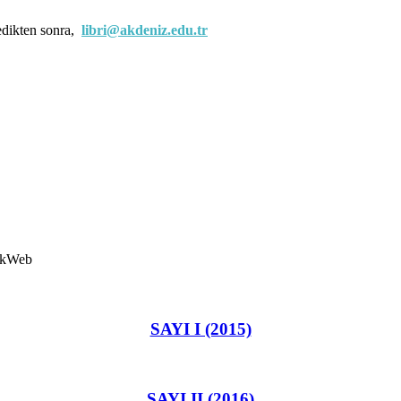
edikten sonra,
libri@akdeniz.edu.tr
SAYI I (2015)
SAYI II (2016)