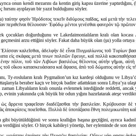
r. Ayrıca onun kendi mezarını da kentin giriş kapısı üzerine yaptırdığın
 hırsını ayıplayan bir yazıt bulduğunu söyler.
da) ταύτην φησὶν Ἡρόδοτος τεκεῖν διδύμους παῖδας, καὶ μετὰ τὴν τ
ίαν περιθεῖναι θέλουσαν· Ἐφόδῳ μέντοι γενέσθαι φανερὸν τῷ πρῶτον 
ek çocukları doğurduğunu ve Lakedaimonialıların kralı olan kocası
 geçmesini arzu ettiğini söyler. Fakat daha büyük olan (şu) yolla ortaya 
Ἐλίσσαν καλεῖσθαι, ἀδελφὴν δὲ εἶναι Πυγμαλίωνος τοῦ Τυρίων βασι
ματα εἰς σκάφας μετά τινων πολιτῶν ἔφευγε, καὶ πολλὰ κακοπαθήσασ
ένην πόλιν, τοῦ τῶν Λιβύων βασιλέως θέλοντος αὐτὴν γῆμαι, αὐτὴ
ὺς τοῦ οἴκου κατασκευάσασα καὶ ἅψασα, ἀπὸ τοῦ δώματος αὑτὴν εἰς τ
ğını, Ty-rosluların kralı Pygmalion’un kız kardeşi olduğunu ve Libya’
aşlarıyla beraber kaçtı ve birçok badire atlattıktan sonra Libya’ya ulaş
 zaman Libyalıların kralı onunla evlenmek istediğinde reddetti, ancak y
p, evinin yakınında çok büyük bir odun yığını hazırlatarak ateşe verdikt
ὡς ἄρρενα τραφεῖσαν διαδέξασθαι τὴν βασιλείαν. Κρύβουσαν δὲ τὴ
τὰς ἀποκρίσεις ποιεῖσθαι. Πολλὰ δὲ ὑποτάξασα ἔθνη πολεμικωτάτη καὶ
ibi büyütüldüğünü ve sonra krallığın başına geçtiğini, ayrıca kadınlığı
a verdiğini söyler. O birçok kabileyi yönetip, her eyleminde de son dere
ς, μεγίστην ἐποίησε τὴν Περσῶν βασιλείαν. Οὕτως γάρ φησιν ἀνδρεία