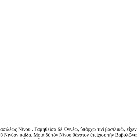
 βασιλέως Νίνου . Γαμηθεῖσα δὲ Ὀννέῳ, ὑπάρχῳ τινὶ βασιλικῷ, εἶχεν
οῦ Νινύαν παῖδα. Μετὰ δὲ τὸν Νίνου θάνατον ἐτείχισε τὴν Βαβυλῶνα