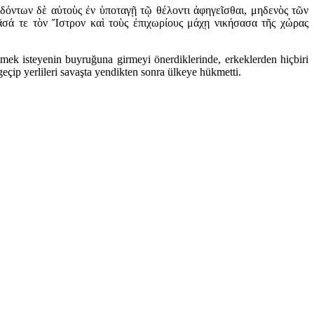
δόντων δὲ αὑτοὺς ἐν ὑποταγῇ τῷ θέλοντι ἀφηγεῖσθαι, μηδενὸς τῶν
βᾶσά τε τὸν Ἴστρον καὶ τοὺς ἐπιχωρίους μάχῃ νικήσασα τῆς χώρας
tmek isteyenin buyruğuna girmeyi önerdiklerinde, erkeklerden hiçbiri
geçip yerlileri savaşta yendikten sonra ülkeye hükmetti.