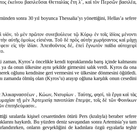
ος ἐκείνου βασιλεῦσαι Θετταλίας ἔτη λʹ, καὶ τὸν Περσῶν βασιλέα,
ünden sonra 30 yıl boyunca Thessalia’yı yönettiğini, Hellas’a sefere
υἱόν, τὸ μὲν πρῶτον συνεβούλευε τῷ Κύρῳ ἐν τοῖς ἰδίοις μένοντι
τὴν αὐτῆς ὁμοίως εἰσιέναι. Τοῦ δὲ πρὸς αὐτὴν χωρήσαντος καὶ μάχῃ
ιν εἰς τήν ἰδίαν. Ἀπειθοῦντος δέ, ἐπεὶ ἔγνωτὸν παῖδα αὐτοχειρὶ
το.
ği zaman, Kyros’a öncelikle kendi topraklarında barış içinde kalmasını
 ya da onun ülkesine aynı şekilde girmesini salık verdi. Kyros da ona
tinerek oğlunu kendisine geri vermesini ve ülkesine dönmesini öğütledi.
aynı zamanda ölmüş olan (Kyros’u) arayıp oğluna karşılık onun cesedini
 Ἁλικαρνασσέων , Κώων, Νισυρίων . Ταύτης, φησί, τὰ ἔργα καὶ τὰς
υμαχίαν τῇ μὲν Ἀρτεμισίᾳ πανοπλίαν ἔπεμψε, τοῖς δὲ τῶν Φοινίκων
ῶν ἐπιτηδεύμασιν..
i sıralarda kişisel cesaretinden ötürü Pers (kralıyla) beraber sefere
duklarını haykırdı. Bu yüzden deniz savaşından sonra Artemisia’ya tam
rlandırırken, onların gevşekliğini de kadınlara özgü eşyalarla teşhir