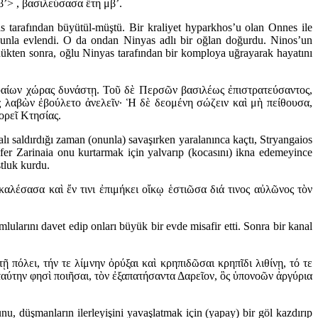
’> , βασιλεύσασα ἔτη μβ’.
as tarafından büyütül-müştü. Bir kraliyet hyparkhos’u olan Onnes ile
onunla evlendi. O da ondan Ninyas adlı bir oğlan doğurdu. Ninos’un
rdükten sonra, oğlu Ninyas tarafından bir komploya uğrayarak hayatını
υαίων χώρας δυνάστῃ. Τοῦ δὲ Περσῶν βασιλέως ἐπιστρατεύσαντος,
ς λαβὼν ἐβούλετο ἀνελεῖν· Ἡ δὲ δεομένη σώζειν καὶ μὴ πείθουσα,
ορεῖ Κτησίας.
lı saldırdığı zaman (onunla) savaşırken yaralanınca kaçtı, Stryangaios
sefer Zarinaia onu kurtarmak için yalvarıp (kocasını) ikna edemeyince
stluk kurdu.
καλέσασα καὶ ἔν τινι ἐπιμήκει οἴκῳ ἑστιῶσα διά τινος αὐλῶνος τὸν
lularını davet edip onları büyük bir evde misafir etti. Sonra bir kanal
όλει, τήν τε λίμνην ὀρύξαι καὶ κρηπιδῶσαι κρηπῖδι λιθίνῃ, τό τε
 ταύτην φησὶ ποιῆσαι, τὸν ἐξαπατήσαντα Δαρεῖον, ὃς ὑπονοῶν ἀργύρια
u, düşmanların ilerleyişini yavaşlatmak için (yapay) bir göl kazdırıp