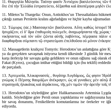
11. Θαργηλία Μιλησία. Ταύτην φασὶν Ἀντιόχου βασιλεύοντος τῶν Θ
ὅτε ἐπὶ τὴν Ἐλλάδα ἐστρατεύετο, δέξασθαι καὶ ἀποπέμψαι μηδὲν ἐλ
11. Miletos’lu Thargelia: Onun, Antiokhos’un Thessalialılara hükmet
çıktığı zaman Perslerin kralını ağırladığını ve hiçbir kayba uğramadan (
12. Τώμυρις (sic.) Μασσαγετῶν βασίλισσα. Αὕτη καθὼς ἱστορεῖ Ἡ
ἡσυχάζειν, εἰ δ’ ἂρα ἐπιθυμοίη πολεμεῖν, ἀναχωρήσαντα τῆς χώρας
νικήσαντος καὶ τὸν υἱὸν ζῶντα αὐτῆς λαβόντος, πέμψασα πάλιν σ
διαφθαρῆναι σύμπαντι τῷ στρατεύματι ἐπελθοῦσα οὐ μόνον ἐνίκησεν
12. Massagetlerin kraliçesi Tomyris: Herodotos’un anlattığına göre Ky
ya da gerçekten savaşmak istiyorsa kendi ülkesinde 3 günlük bir mesa
karşı ilerleyip bir savaşta galip geldikten ve onun oğlunu sağ olarak 
Fakat (Kyros), çocuğun intihar ettiğini bildiği için (bu teklifi) red
de parçaladı.
13. Ἀρτεμισία, Ἁλικαρνασσίς , θυγάτηρ Λυγδάμιος, ὥς φησιν Ἡρόδ
γνώμας ὁ Πέρσης θαυμάζων ἀνέκραγεν, ὡς αἱ γυναῖκες μὲν αὐτῷ ἄν
στρατηγοῖς ἠλακάτας καὶ ἀτράκτους, τῆς μὲν τιμῶν τὴν ἀρετὴν τοῖς τ
13. Herodotos’un söylediğine göre Halikarnassoslu Artemisia Lygdamis
katıldı. Söylediğine göre Persli onun yaptıklarına ve sağduyusuna ha
bir savaş donanımı, Fenikelilerin komutanlarına ise örekeler ve iğle
ediyordu.