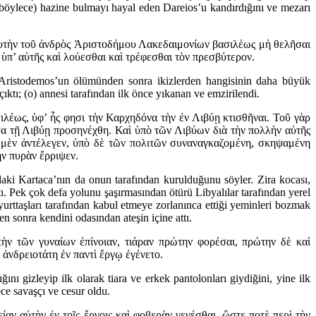
ı, (böylece) hazine bulmayı hayal eden Dareios’u kandırdığını ve mezarı
ελευτὴν τοῦ ἀνδρὸς Ἀριστοδήμου Λακεδαιμονίων βασιλέως μὴ θελῆσαι
ὑπ’ αὐτῆς καὶ λούεσθαι καὶ τρέφεσθαι τὸν πρεσβύτερον.
 Aristodemos’un ölümünden sonra ikizlerden hangisinin daha büyük
çıktı; (o) annesi tarafından ilk önce yıkanan ve emzirilendi.
λέως, ὑφ’ ἧς φησι τὴν Καρχηδόνα τὴν ἐν Λιβύῃ κτισθῆναι. Τοῦ γὰρ
α τῇ Λιβύῃ προσηνέχθη. Καὶ ὑπὸ τῶν Λιβύων διὰ τὴν πολλὴν αὐτῆς
 μὲν ἀντέλεγεν, ὑπὸ δὲ τῶν πολιτῶν συναναγκαζομένη, σκηψαμένη
ὴν πυρὰν ἔρριψεν.
daki Kartaca’nın da onun tarafından kurulduğunu söyler. Zira kocası,
tı. Pek çok defa yolunu şaşırmasından ötürü Libyalılar tarafından yerel
urttaşları tarafından kabul etmeye zorlanınca ettiği yeminleri bozmak
en sonra kendini odasından ateşin içine attı.
ν τῶν γυναίων ἐπίνοιαν, τιάραν πρώτην φορέσαι, πρώτην δὲ καὶ
 ἀνδρειοτάτη ἐν παντὶ ἔργῳ ἐγένετο.
nı gizleyip ilk olarak tiara ve erkek pantolonları giydiğini, yine ilk
ce savaşçı ve cesur oldu.
ν αὐτὴν ἐν τοῖς ἔργοις καὶ φοβερὰν γενέσθαι, ὥστε ποτὲ περὶ τὴν