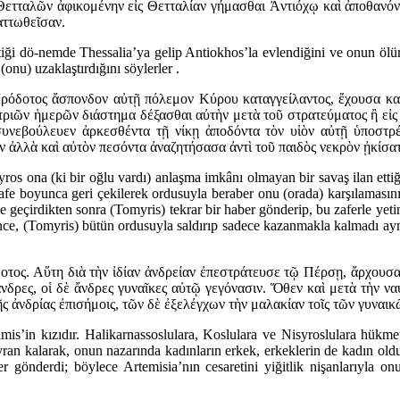
ετταλῶν ἀφικομένην εἰς Θετταλίαν γήμασθαι Ἀντιόχῳ καὶ ἀποθανόντ
αττωθεῖσαν.
tiği dö-nemde Thessalia’ya gelip Antiokhos’la evlendiğini ve onun ölüm
onu) uzaklaştırdığını söylerler .
ρόδοτος ἄσπονδον αὐτῇ πόλεμον Κύρου καταγγείλαντος, ἔχουσα καὶ 
 τριῶν ἡμερῶν διάστημα δέξασθαι αὐτὴν μετὰ τοῦ στρατεύματος ἢ εἰς 
υνεβούλευεν ἀρκεσθέντα τῇ νίκῃ ἀποδόντα τὸν υἱὸν αὐτῇ ὑποστρέφε
 ἀλλὰ καὶ αὐτὸν πεσόντα ἀναζητήσασα ἀντὶ τοῦ παιδὸς νεκρὸν ᾐκίσα
ros ona (ki bir oğlu vardı) anlaşma imkânı olmayan bir savaş ilan etti
fe boyunca geri çekilerek ordusuyla beraber onu (orada) karşılamasını
ele geçirdikten sonra (Tomyris) tekrar bir haber gönderip, bu zaferle ye
dedince, (Tomyris) bütün ordusuyla saldırıp sadece kazanmakla kalmadı 
οτος. Αὕτη διὰ τὴν ἰδίαν ἀνδρείαν ἐπεστράτευσε τῷ Πέρσῃ, ἄρχουσα
δρες, οἱ δὲ ἄνδρες γυναῖκες αὐτῷ γεγόνασιν. Ὅθεν καὶ μετὰ τὴν να
ῆς ἀνδρίας ἐπισήμοις, τῶν δὲ ἐξελέγχων τὴν μαλακίαν τοῖς τῶν γυναικ
’in kızıdır. Halikarnassoslulara, Koslulara ve Nisyroslulara hükmettiğ
yran kalarak, onun nazarında kadınların erkek, erkeklerin de kadın ol
r gönderdi; böylece Artemisia’nın cesaretini yiğitlik nişanlarıyla onu