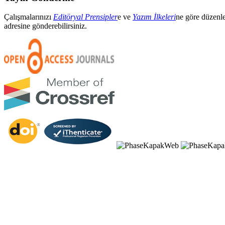
Çalışmalarınızı
Editöryal Prensipler
e ve
Yazım İlkeleri
ne göre düzenl
adresine gönderebilirsiniz.