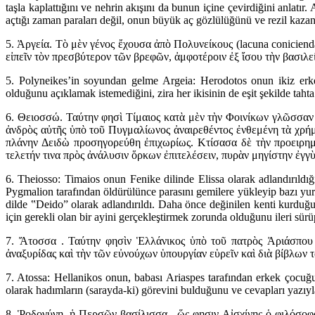
taşla kaplattığını ve nehrin akışını da bunun içine çevirdiğini anlatı
açtığı zaman paraları değil, onun büyük aç gözlülüğünü ve rezil kazanç
5. Ἀργεία. Τὸ μὲν γένος ἔχουσα ἀπὸ Πολυνείκους (lacuna conicien
εἰπεῖν τὸν πρεσβύτερον τῶν βρεφῶν, ἀμφοτέροιν ἐξ ἴσου τὴν βασιλε
5. Polyneikes’in soyundan gelme Argeia: Herodotos onun ikiz erk
olduğunu açıklamak istemediğini, zira her ikisinin de eşit şekilde tahta
6. Θειοσσώ. Ταύτην φησὶ Τίμαιος κατὰ μὲν τὴν Φοινίκων γλῶσσαν 
ἀνδρὸς αὐτῆς ὑπὸ τοῦ Πυγμαλίωνος ἀναιρεθέντος ἐνθεμένη τὰ χρή
πλάνην Δειδὼ προσηγορεύθη ἐπιχωρίως. Κτίσασα δὲ τὴν προειρημ
τελετήν τινα πρὸς ἀνάλυσιν ὅρκων ἐπιτελέσειν, πυρὰν μηγίστην ἐγγ
6. Theiosso: Timaios onun Fenike dilinde Elissa olarak adlandırıldı
Pygmalion tarafından öldürülünce parasını gemilere yükleyip bazı yurtt
dilde ‟Deidoˮ olarak adlandırıldı. Daha önce değinilen kenti kurduğu
için gerekli olan bir ayini gerçekleştirmek zorunda olduğunu ileri sürü
7. Ἄτοσσα . Ταύτην φησὶν Ἑλλάνικος ὑπὸ τοῦ πατρὸς Ἀριάσπου 
ἀναξυρίδας καὶ τὴν τῶν εὐνούχων ὑπουργίαν εὑρεῖν καὶ διὰ βίβλων 
7. Atossa: Hellanikos onun, babası Ariaspes tarafından erkek çocuğu g
olarak hadımların (sarayda-ki) görevini bulduğunu ve cevapları yazıyl
8. Ῥοδογύνη, ἡ Περσῶν βασίλισσα , ὥς φησιν Αἰσχίνης ὁ φιλόσοφο