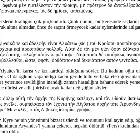
 ἀφιέναι μὲν ἡμιτέλεστον τὴν πλοκήν, μὴ πρότερον δὲ ἀναπλέξασθαι
ῆς ἀναπεπλεγμένας, τὰς δὲ ἡμίσεις καθειμένας.
erslerin krallığını çok güçlendirdi. Çünkü onun, bir keresinde saçların
duruk altına almadan önce de saçını örmeyecek kadar eylemlerinde atılga
.
γυναῖκά τε καὶ ἀδελφὴν εἶναι Ἀλυάτεω (sic.) τοῦ Κροίσου προπάτορος
σχίσαι καὶ προσπτύειν πολλοῖς. Αὐτὴ δὲ τὸν μὲν υἱὸν ὅσον ἐδύνατο 
ὴν ἑαυτῆς πολλὴν αὐτὸν περιέτρεψε. Νομίσασα δὲ αὐτάρκως ἀγαπᾶσθ
αβάλλεσθαι, ὥστε, φησίν, ὀρθότατον καὶ δικαιότατον αὐτὸν γενέσθαι.
lyattes’in karısı ve kız kardeşi olduğunu söyler. Bu kadının oğlu ola
di. O da oğlunu yapabildiği kadar geride tuttu ve hakarete uğrayanları d
de) yeterince sevildiğine inandığı zaman hastalığını bahane ederek yem
dürüst ve adil (birisi) olacak kadar değiştiğini söyler.
ὸς δόλῳ αὐτὴ τήν ἀρχὴν τῆς Κυρήνης κατέσχε, καὶ τὸν υἱδοῦν βασι
ας ἀνεῖλε, συμπείσασα τὸν ἔχοντα τὴν Αἰγύπτου ἀρχὴν τότε Ἀρυάνδ
ρεῖ Μενεκλῆς, ὁ τὰς Λιβυκὰς ἱστορίας γράψας.
yre-ne’nin yönetimini bizzat üstlendi ve torununu kral tayin edip, oğl
lunduran Aryandes’i yanına çekerek hepsini öldürttü. (Pers) kralından d
onra öldü.