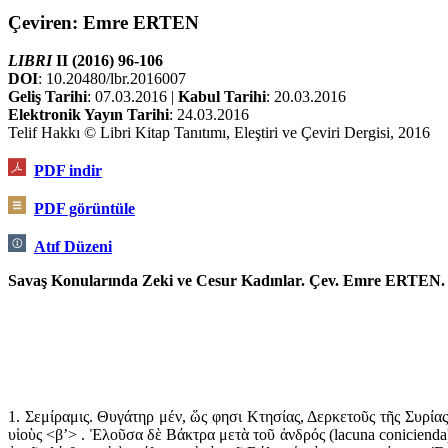
Çeviren: Emre ERTEN
LIBRI
II (2016) 96-106
DOI
: 10.20480/lbr.2016007
Geliş Tarihi
: 07.03.2016 |
Kabul Tarihi
: 20.03.2016
Elektronik Yayın Tarihi
: 24.03.2016
Telif Hakkı © Libri Kitap Tanıtımı, Eleştiri ve Çeviri Dergisi, 2016
PDF indir
PDF görüntüle
Atıf Düzeni
Savaş Konularında Zeki ve Cesur Kadınlar. Çev. Emre ERTEN. Li
1. Σεμίραμις. Θυγάτηρ μέν, ὥς φησι Κτησίας, Δερκετοῦς τῆς Συρίας
υἱοὺς <β’> . Ἐλοῦσα δὲ Βάκτρα μετὰ τοῦ ἀνδρός (lacuna coniciend