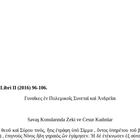
bri II (2016) 96-106.
Γυναῖκες ἐν Πολεμικοῖς Συνεταὶ καὶ Ἀνδρεῖαι
Savaş Konularında Zeki ve Cesur Kadınlar
 θεοῦ καὶ Σύρου τινός, ἥτις ἐτράφη ὑπὸ Σίμμα , ὄντος ὑπηρέτου τοῦ
a) , ἐπιγνοὺς Νίνος ἤδη γηραιὸς ὢν ἐγάμησεν. Ἡ δὲ ἐτέκνωσεν ἐξ αὐτ