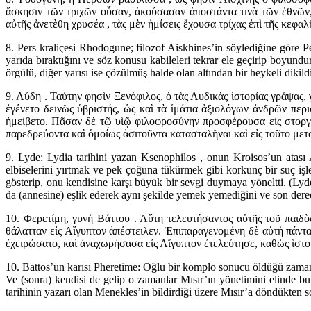
ἄσκησιν τῶν τριχῶν οὖσαν, ἀκούσασαν ἀποστάντα τινὰ τῶν ἐθνῶν,
αὐτῆς ἀνετὲθη χρυσέα , τὰς μὲν ἡμίσεις ἔχουσα τρίχας ἐπὶ τῆς κεφαλ
8. Pers kraliçesi Rhodogune; filozof Aiskhines’in söylediğine göre P
yarıda bıraktığını ve söz konusu kabileleri tekrar ele geçirip boyun
örgülü, diğer yarısı ise çözülmüş halde olan altından bir heykeli dikildi
9. Λύδη . Ταύτην φησὶν Ξενόφιλος, ὁ τὰς Λυδικὰς ἱστορίας γράψας, 
ἐγένετο δεινῶς ὑβριστής, ὡς καὶ τὰ ἱμάτια ἀξιολόγων ἀνδρῶν περι
ἠμείβετο. Πᾶσαν δὲ τῷ υἱῷ φιλοφροσύνην προσφέρουσα εἰς στοργ
παρεδρεύοντα καὶ ὁμοίως ἀσιτοῦντα κατασταλῆναι καὶ εἰς τοῦτο μετ
9. Lyde: Lydia tarihini yazan Ksenophilos , onun Kroisos’un atası A
elbiselerini yırtmak ve pek çoğuna tükürmek gibi korkunç bir suç işle
gösterip, onu kendisine karşı büyük bir sevgi duymaya yöneltti. (Ly
da (annesine) eşlik ederek aynı şekilde yemek yemediğini ve son derece 
10. Φερετίμη, γυνὴ Βάττου . Αὕτη τελευτήσαντος αὐτῆς τοῦ παιδ
θάλατταν εἰς Αἴγυπτον ἀπέστειλεν. Ἐπιπαραγενομένη δὲ αὑτὴ πάντ
ἐχειρώσατο, καὶ ἀναχωρήσασα εἰς Αἴγυπτον ἐτελεύτησε, καθὼς ἱστο
10. Battos’un karısı Pheretime: Oğlu bir komplo sonucu öldüğü zaman K
Ve (sonra) kendisi de gelip o zamanlar Mısır’ın yönetimini elinde bu
tarihinin yazarı olan Menekles’in bildirdiği üzere Mısır’a döndükten s