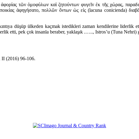
 ἀφορίας τῶν ὁμοφύλων καὶ ζητούντων φυγεῖν ἐκ τῆς χώρας, παραδι
ποικίας ἀφηγήσατο, πολλῶν ὄντων ὡς εἰς (lacuna conicienda) δια
ıkıntıya düşüp ülkeden kaçmak istedikleri zaman kendilerine liderlik e
ik etti, pek çok insanla beraber, yaklaşık .….., Istros’u (Tuna Nehri) 
II (2016) 96-106.