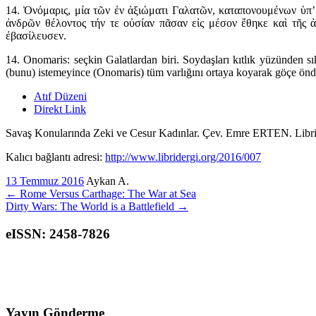
14. Ὀνόμαρις, μία τῶν ἐν ἀξιώματι Γαλατῶν, καταπονουμένων ὑπ’
ἀνδρῶν θέλοντος τήν τε οὐσίαν πᾶσαν εἰς μέσον ἔθηκε καὶ τῆς ἀ
ἐβασίλευσεν.
14. Onomaris: seçkin Galatlardan biri. Soydaşları kıtlık yüzünden s
(bunu) istemeyince (Onomaris) tüm varlığını ortaya koyarak göçe önderl
Atıf Düzeni
Direkt Link
Savaş Konularında Zeki ve Cesur Kadınlar. Çev. Emre ERTEN. Libri 
Kalıcı bağlantı adresi:
http://www.libridergi.org/2016/007
13 Temmuz 2016
Aykan A.
←
Rome Versus Carthage: The War at Sea
Dirty Wars: The World is a Battlefield
→
eISSN: 2458-7826
Yayın Gönderme