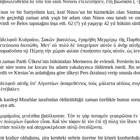
ιβουλευθεῖσα δὲ ὑπὸ τοῦ υἱοῦ Νινύου ἐτελεύτησεν, ἔτη βιώσασα ξ <β
o’nun ve bir Suriyelinin kızı, kral Ninos’un bir hizmetkârı olan Simm
 ele geçirdiği zaman artık yaşlı bir adam olan Ninos onu tanıdı ve 
irdi ve Belos tapınağını inşa etti. 62 (?) yıl yaşayıp 42 yıl hüküm sü
αὶ ἀδελφοῦ Κυδραίου, Σακῶν βασιλέως, ἐγαμήθη Μερμέρῳ τῆς Παρθ
ετεύουσα διεσώθη. Μετ’ οὐ πολὺ δὲ ὑποχείριον αὐτὸν ὁ ἀνὴρ αὐτῆ
παραδοῦσα τῷ Πέρσῃ τὴν χώραν φιλίαν ἐποιήσατο πρὸς αὐτόν, ὡς ἱστ
ğü zaman Parth Ülkesi’nin hükümdarı Mermeros ile evlendi. Perslerin kra
a bir süre sonra ise kocası bu adamı yakalayınca öldürmek istedi. Bu 
ürdü ve Ktesias’ın anlattığına göre ülkeyi Pers (kralına) verip onunla do
ἀδελφοῦ αὐτῆς ὑπ’ Αἰγυπτίων ἀναιρεθέντος τοὺς μάλιστα αἰτίους συγ
 ἐνέβαλεν.
k kardeşi Mısırlılar tarafından öldürüldüğü zaman özellikle bunun sorum
aya attı.
ράμιδος γενέσθαι βασίλισσαν. Τόν τε γὰρ ποταμὸν γεφυρῶσαι ἐν τῇ π
 πολεμίων ἔφοδον εἶναι. Καὶ τὸν τάφον δὲ τὸν ἐπὶ τῇ πύλῃ τὸν ἴδιον
στίαν πολλὴν καὶ αἰσχροκέρδειαν αὐτῷ ὀνειδίζοντα.
ir kraliçe olduğunu, zira kentteki nehrin üzerine bir köprü kurdurduğun