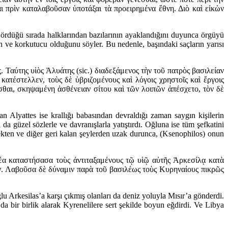
 πρὶν καταλαβοῦσαν ὑποτάξαι τὰ προειρημένα ἔθνη. Διὸ καὶ εἰκὼν
ı ördüğü sırada halklarından bazılarının ayaklandığını duyunca örgüyü
n ve korkutucu olduğunu söyler. Bu nedenle, başındaki saçların yarısı
. Ταύτης υἱὸς Ἀλυάτης (sic.) διαδεξάμενος τὴν τοῦ πατρὸς βασιλείαν
κατέστελλεν, τοὺς δὲ ὑβριζομένους καὶ λόγοις χρηστοῖς καὶ ἔργοις
αι, σκηψαμένη ἀσθένειαν σίτου καὶ τῶν λοιπῶν ἀπέσχετο, τὸν δὲ
n Alyattes ise krallığı babasından devraldığı zaman saygın kişilerin
a güzel sözlerle ve davranışlarla yatıştırdı. Oğluna ise tüm şefkatini
ekten ve diğer geri kalan şeylerden uzak durunca, (Ksenophilos) onun
λέα καταστήσασα τοὺς ἀντιταξαμένους τῷ υἱῷ αὐτῆς Ἀρκεσίλᾳ κατὰ
ην. Λαβοῦσα δὲ δύναμιν παρὰ τοῦ βασιλέως τοὺς Κυρηναίους πικρῶς
u Arkesilas’a karşı çıkmış olanları da deniz yoluyla Mısır’a gönderdi.
a bir birlik alarak Kyrenelilere sert şekilde boyun eğdirdi. Ve Libya