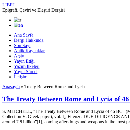
LIBRI
Epigrafi, Çeviri ve Eleştiri Dergisi
Ana Sayfa
Dergi Hakkında
Son Sayı
Antik Kaynaklar
Arşiv
Yayın Etiği
Yazım İlkeleri
Yayın Süreci
İletişim
Anasayfa
»
Treaty Between Rome and Lycia
The Treaty Between Rome and Lycia of 4
S. MITCHELL, “The Treaty Between Rome and Lycia of 46 BC” (MS
Collection V: Greek papyri, vol. I], Firenze. DUE DILIGENCE AND T
around 7.8 billion”[1], coming after drugs and weapons in the most p