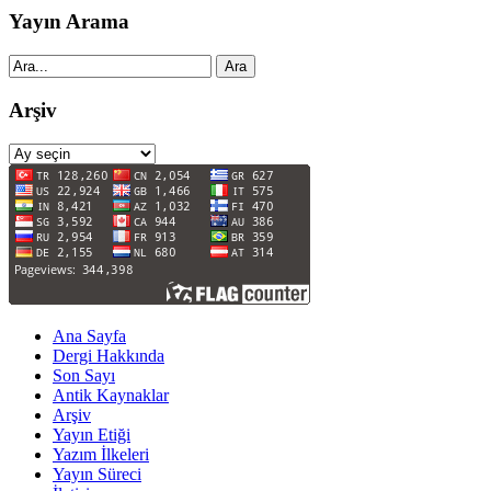
Yayın Arama
Ara
Arşiv
Arşiv
Ana Sayfa
Dergi Hakkında
Son Sayı
Antik Kaynaklar
Arşiv
Yayın Etiği
Yazım İlkeleri
Yayın Süreci