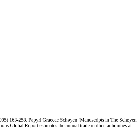
5) 163-258. Papyri Graecae Schøyen [Manuscripts in The Schøyen
obal Report estimates the annual trade in illicit antiquities at