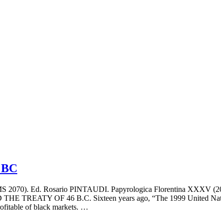
6 BC
 2070). Ed. Rosario PINTAUDI. Papyrologica Florentina XXXV (200
HE TREATY OF 46 B.C. Sixteen years ago, “The 1999 United Nations Gl
rofitable of black markets. …