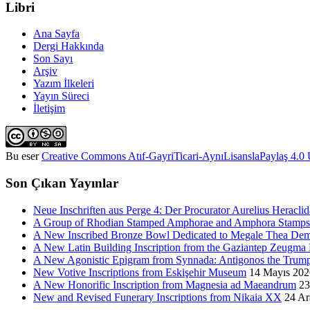
Libri
Ana Sayfa
Dergi Hakkında
Son Sayı
Arşiv
Yazım İlkeleri
Yayın Süreci
İletişim
Bu eser
Creative Commons Atıf-GayriTicari-AynıLisanslaPaylaş 4.0 U
Son Çıkan Yayınlar
Neue Inschriften aus Perge 4: Der Procurator Aurelius Heraclid
A Group of Rhodian Stamped Amphorae and Amphora Stamps 
A New Inscribed Bronze Bowl Dedicated to Megale Thea Dem
A New Latin Building Inscription from the Gaziantep Zeugm
A New Agonistic Epigram from Synnada: Antigonos the Trump
New Votive Inscriptions from Eskişehir Museum
14 Mayıs 202
A New Honorific Inscription from Magnesia ad Maeandrum
23
New and Revised Funerary Inscriptions from Nikaia XX
24 Ar