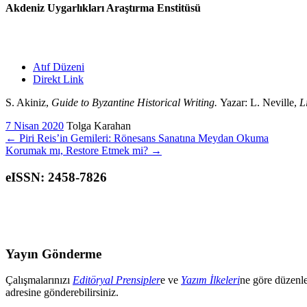
Akdeniz Uygarlıkları Araştırma Enstitüsü
Atıf Düzeni
Direkt Link
S. Akiniz,
Guide to Byzantine Historical Writing.
Yazar: L. Neville,
L
7 Nisan 2020
Tolga Karahan
←
Piri Reis’in Gemileri: Rönesans Sanatına Meydan Okuma
Korumak mı, Restore Etmek mi?
→
eISSN: 2458-7826
Yayın Gönderme
Çalışmalarınızı
Editöryal Prensipler
e ve
Yazım İlkeleri
ne göre düzenl
adresine gönderebilirsiniz.