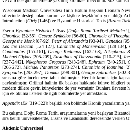
ve Gürcüce gibi dillerde de yazılmış kronikler mevcuttur. Söz konusu 
Wisconsın-Madison Üniversitesi Tarih Bölüm Başkanı Leonara Nevil
sürecinde desteği olan kurum ve kişilere teşekkürün yer aldığı A
Introduction (
Giriş
[1-46]) ve Byzantine Historical Texts (
Bizans Tarih
Eserin
Byzantine Historical Texts
(
Doğu Roma Tarihsel Metinleri
[
Chronicle
[52-55],
George Synkellos
[56-60],
Chronicle of Theoph
George the Monk
[87-92],
Peter of Alexandria
[93-94],
Genesios
[95
Leo the Deacon
[124-127],
Chronicle of Monemvasia
[128-134],
Continuatus
[155-161],
George Kedrenos
[162-168],
Nikephoros B
Michael Glykas
[205-209],
Eustathios of Thessaloniki
[210-215],
Joe
[237-2442],
Nikephoros Gregoras
[243-248],
Ephraim
[249-251],
C
[266-272],
Michael Panaretos
[273-274],
Chronicle of Ioannina
[2
Syropou­los
[293-297],
Doukas
[298-301],
George Sphrantzes
[302-3
sırasına göre incelemeye tabi tutulmuştur. Her bir kronik için kapsa
paylaşılmıştır. Orijinal halinin ilk baskısı hakkında künye bilgiler
modern dillere çeviri künyelerine de yer vermiştir. Bunlara ilaveten h
için ek okuma listeleri de ilgili bölümlerde yer almaktadır.
Appendix
(
Ek
[319-322]) başlıklı son bölümde Kronik yazarlarının yaş
Bu çalışma Doğu Roma Tarihi araştırmalarına yeni başlayan Bizantolog 
sıra belirli üniversitelerde, Lisans ve Lisansüstü derecesinde verilen
Akdeniz Üniversitesi