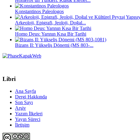
Homeros’un Türkleri: Klasik Eserler...
Konstantinos Paleologos
Arkeoloji, Epigrafi, Jeoloji, Doğal...
Homo Deus: Yarının Kısa Bir Tarihi
Bizans II: Yükseliş Dönemi (MS 803-...
Libri
Ana Sayfa
Dergi Hakkında
Son Sayı
Arşiv
Yazım İlkeleri
Yayın Süreci
İletişim