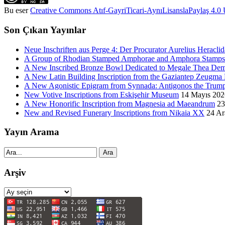
Bu eser
Creative Commons Atıf-GayriTicari-AynıLisanslaPaylaş 4.0 U
Son Çıkan Yayınlar
Neue Inschriften aus Perge 4: Der Procurator Aurelius Heraclid
A Group of Rhodian Stamped Amphorae and Amphora Stamps 
A New Inscribed Bronze Bowl Dedicated to Megale Thea Dem
A New Latin Building Inscription from the Gaziantep Zeugm
A New Agonistic Epigram from Synnada: Antigonos the Trump
New Votive Inscriptions from Eskişehir Museum
14 Mayıs 202
A New Honorific Inscription from Magnesia ad Maeandrum
23
New and Revised Funerary Inscriptions from Nikaia XX
24 Ar
Yayın Arama
Ara
Arşiv
Arşiv