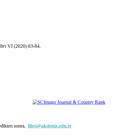
ibri
VI (2020) 83-84.
edikten sonra,
libri@akdeniz.edu.tr