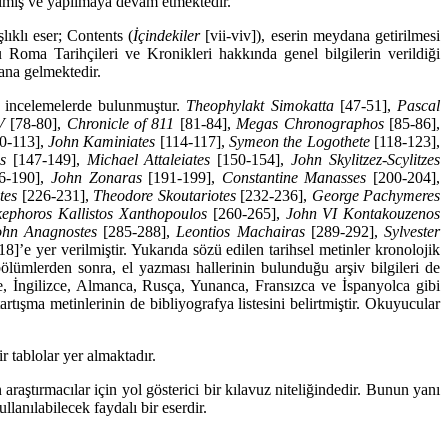
ılmış ve yapılmaya devam et­mektedir.
lıklı eser; Contents (
İçindekiler
[vii-viv]), eserin mey­dana getirilmesi
oma Tarihçileri ve Kronikleri hakkında genel bilgilerin verildiği
ana gelmektedir.
e incelemelerde bulunmuştur.
Theophylakt Simokatta
[47-51],
Pascal
V
[78-80],
Chronicle of 811
[81-84],
Megas Chro­nographos
[85-86],
0-113],
John Kaminiates
[114-117],
Symeon the Logothete
[118-123],
s
[147-149],
Michael Attaleiates
[150-154],
John Skylitzez-Scylitzes
6-190],
John Zonaras
[191-199],
Constantine Manasses
[200-204],
tes
[226-231],
Theodore Skoutariotes
[232-236],
George Pachymeres
kephoros Kallistos Xanthopoulos
[260-265],
John VI Kontakouzenos
ohn Anagnostes
[285-288],
Leontios Machairas
[289-292],
Sylvester
8]’e yer verilmiştir. Yukarıda sözü edilen tarihsel me­tinler kronolojik
bölümlerden sonra, el yazması hallerinin bulunduğu arşiv bilgileri de
çe, İngilizce, Almanca, Rusça, Yu­nanca, Fransızca ve İspanyolca gibi
rtışma metinlerinin de bibliyografya listesini belirtmiştir. Okuyucular
 tablolar yer almaktadır.
ştırmacılar için yol gösterici bir kılavuz niteliğin­dedir. Bunun yanı
lanılabilecek faydalı bir eserdir.