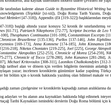
bu kroniklerin, ana kaynak dillerinden modern dillere çevirileri ise yap
le tarafından kaleme alı­nan
Guide to Byzantine Historical Writing
baş
cknowledgments (
Teşekkür
[xi-xii]), Doğu Roma Tarih Yazımı, Doğu R
sel Metin­leri
[47-318]), Appendix (
Ek
[319-322]) başlıklarından meyd
47-318]) başlığı altında yazar konuyu 52 kronik ile sınırlandırmış v
anes
[61-71],
Patri­arch Nikephoros
[72-77],
Scriptor Incertus de Leo 
-100],
Theophanes Continuatus
[101-109],
Constantinian Excerpts
[11
Chronicon Bruxellense
[135-136],
Psellos
[137-146],
John Xiphilino
ryennios
[169-173],
Anna Komnene
[174-185],
John Kinnamos
[18
l
[216-218],
Niketas Choniates
[219-225],
Joel
[225],
George Akropo­li
onstantine Akropolites
[252-253],
Chronicle of Morea
[254-259],
Ni
75-277],
Chronicle of Tocco
[278-280],
John Kananos
[281-284],
J
07],
Michael Kritovoulos
[308-311],
Laonikos Chalkokondyles
[312-31
dığı tarihsel alan ve dönem için verilen bilgilerin öneminin anlattığı 
i payla­şan yazar; incelenen kroniklerin günümüze kadar yapılmış Türk
er bir bölüm için o kronik hakkında yazılmış olan bilimsel makale ve ta
adığı zaman çizelgesine ve kroniklerin kapsadığı zaman aralıklarına dair
adayları ve bu alanın ana kaynakları hakkında bilgi edinmek isteyen ara
 Ortaçağ Tarihi Kaynakları ismindeki derslerin Doğu Roma bölümü için kul