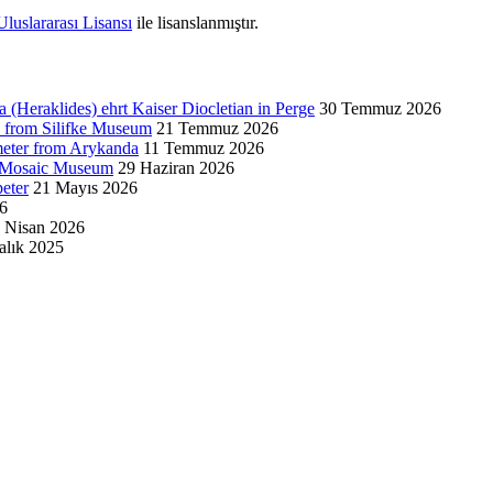
luslararası Lisansı
ile lisanslanmıştır.
a (Heraklides) ehrt Kaiser Diocletian in Perge
30 Temmuz 2026
from Silifke Museum
21 Temmuz 2026
eter from Arykanda
11 Temmuz 2026
a Mosaic Museum
29 Haziran 2026
eter
21 Mayıs 2026
6
 Nisan 2026
alık 2025