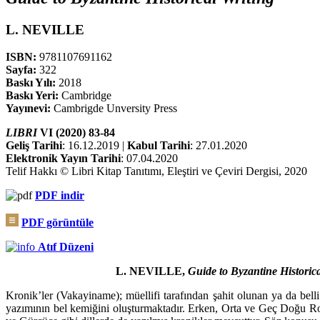
L. NEVILLE
ISBN:
9781107691162
Sayfa:
322
Baskı Yılı:
2018
Baskı Yeri:
Cambridge
Yayınevi:
Cambrigde Unversity Press
LIBRI
VI (2020) 83-84
Geliş Tarihi
: 16.12.2019 |
Kabul Tarihi
: 27.01.2020
Elektronik Yayın Tarihi
: 07.04.2020
Telif Hakkı © Libri Kitap Tanıtımı, Eleştiri ve Çeviri Dergisi, 2020
PDF
indir
PDF görüntüle
Atıf Düzeni
L. NEVILLE,
Guide to Byzantine Historica
Kronik’ler (Vakayiname); müellifi tarafından şahit olunan ya da belli 
yazımının bel kemiğini oluşturmaktadır. Erken, Orta ve Geç Doğu Roma